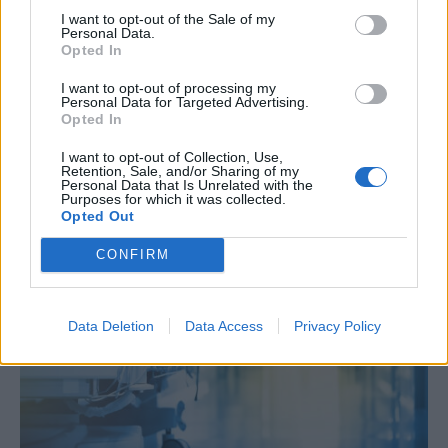
I want to opt-out of the Sale of my
Personal Data.
Opted In
I want to opt-out of processing my
Personal Data for Targeted Advertising.
Opted In
Αν αποφύγετε αυτούς τους 3 κινδύνους
I want to opt-out of Collection, Use,
στη μέση ηλικία μπορείτε να κερδίσετε
Retention, Sale, and/or Sharing of my
Personal Data that Is Unrelated with the
έως 13 χρόνια ζωής χωρίς άνοια
Πε, 6 Αυγ 2026 21:23
Purposes for which it was collected.
Opted Out
CONFIRM
Data Deletion
Data Access
Privacy Policy