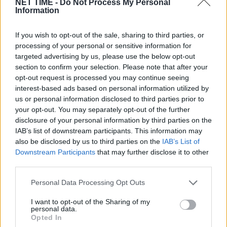
NET TIME -
Do Not Process My Personal
Information
If you wish to opt-out of the sale, sharing to third parties, or
processing of your personal or sensitive information for
targeted advertising by us, please use the below opt-out
section to confirm your selection. Please note that after your
opt-out request is processed you may continue seeing
interest-based ads based on personal information utilized by
us or personal information disclosed to third parties prior to
your opt-out. You may separately opt-out of the further
Γιατί στις 12 Αυγούστου όλα τα μάτια θα
disclosure of your personal information by third parties on the
IAB’s list of downstream participants. This information may
είναι στραμμένα στον ουρανό – Κάτι πολύ
also be disclosed by us to third parties on the
IAB’s List of
σπάνιο θα συμβεί
Πε, 6 Αυγ 2026 21:47
Downstream Participants
that may further disclose it to other
third parties.
Personal Data Processing Opt Outs
I want to opt-out of the Sharing of my
personal data.
Opted In