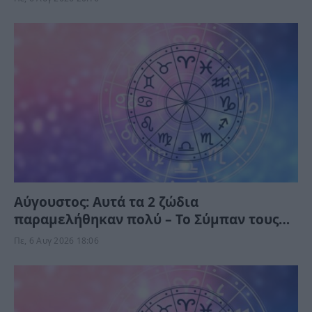
νεανική όψη
Αύγουστος: Αυτά τα 2 ζώδια
παραμελήθηκαν πολύ – Το Σύμπαν τους
δίνει τύχη το Σαββατοκύριακο
Πε, 6 Αυγ 2026 18:06