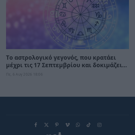
Tο αστρολογικό γεγονός, που κρατάει
μέχρι τις 17 Σεπτεμβρίου και δοκιμάζει
αξίες, πορτοφόλι και φέρνει στην
Πε, 6 Αυγ 2026 18:06
επιφάνεια παλιές πληγές
Facebook
X
Pinterest
Vimeo
WhatsApp
TikTok
Instagram
(Twitter)