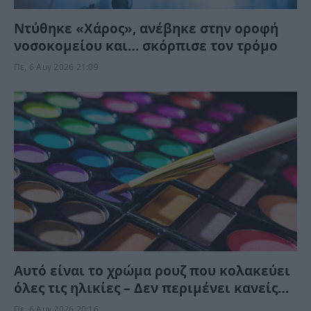
Ντύθηκε «Χάρος», ανέβηκε στην οροφή
νοσοκομείου και… σκόρπισε τον τρόμο
Πε, 6 Αυγ 2026 21:09
Αυτό είναι το χρώμα ρουζ που κολακεύει
όλες τις ηλικίες – Δεν περιμένει κανείς
ότι “χαρίζει” τέτοια φρεσκάδα και
Πε, 6 Αυγ 2026 20:16