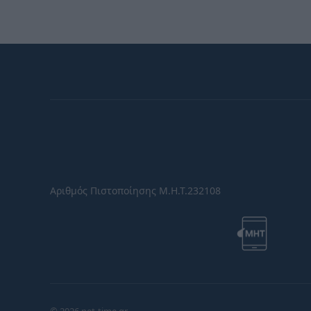
Αριθμός Πιστοποίησης Μ.Η.Τ.232108