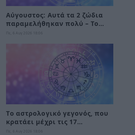
Αύγουστος: Αυτά τα 2 ζώδια
παραμελήθηκαν πολύ – Το
Σύμπαν τους δίνει τύχη το
Πε, 6 Αυγ 2026 18:06
Σαββατοκύριακο
Tο αστρολογικό γεγονός, που
κρατάει μέχρι τις 17
Σεπτεμβρίου και δοκιμάζει
Πε, 6 Αυγ 2026 18:06