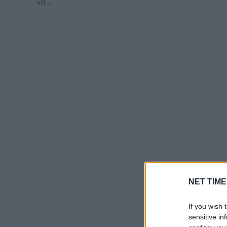
να…
NET TIME
If you wish 
sensitive in