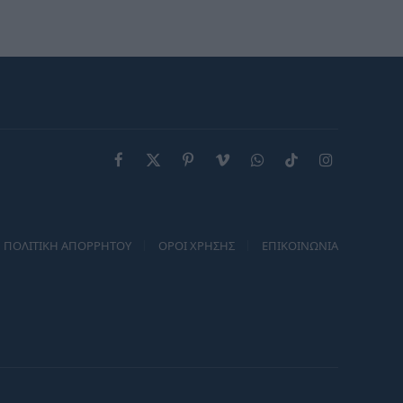
αξίες, πορτοφόλι και φέρνει
στην επιφάνεια παλιές
πληγές
Facebook
X
Pinterest
Vimeo
WhatsApp
TikTok
Instagram
(Twitter)
ΠΟΛΙΤΙΚΗ ΑΠΟΡΡΗΤΟΥ
ΟΡΟΙ ΧΡΗΣΗΣ
ΕΠΙΚΟΙΝΩΝΙΑ