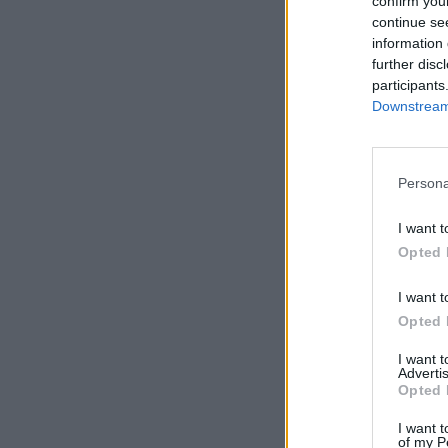
confirm you
continue se
information 
further disc
participants
Downstream 
Persona
I want t
Opted 
I want t
Opted 
I want 
Advertis
Opted 
I want t
of my P