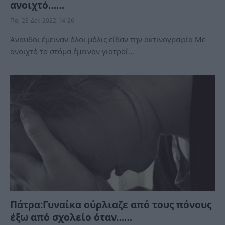
ανοιχτό……
Πα, 23 Δεκ 2022 14:26
Άναυδοι έμειναν όλοι μόλις είδαν την ακτινογραφία Με
ανοιχτό το στόμα έμειναν γιατροί…
Πάτρα:Γυναίκα ούρλιαζε από τους πόνους
έξω από σχολείο όταν……