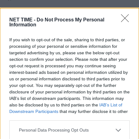
Περιπέτεια πέρασε με την υγεία του ο Γρηγόρης
Αρναούτογλου, αφού χρειάστηκε να επισκεφτεί…
NET TIME -
Do Not Process My Personal
Information
If you wish to opt-out of the sale, sharing to third parties, or
processing of your personal or sensitive information for
targeted advertising by us, please use the below opt-out
section to confirm your selection. Please note that after your
opt-out request is processed you may continue seeing
interest-based ads based on personal information utilized by
us or personal information disclosed to third parties prior to
your opt-out. You may separately opt-out of the further
disclosure of your personal information by third parties on the
IAB’s list of downstream participants. This information may
also be disclosed by us to third parties on the
IAB’s List of
Ολυμπιακοί Αγώνες 2024: Μαχήτρια
Downstream Participants
that may further disclose it to other
third parties.
καρκινοπαθής ξιφομάχος καταρρέει την
ώρα του αγώνα από αφόρητους πόνους
Personal Data Processing Opt Outs
Τρ, 30 Ιούλ 2024 07:59