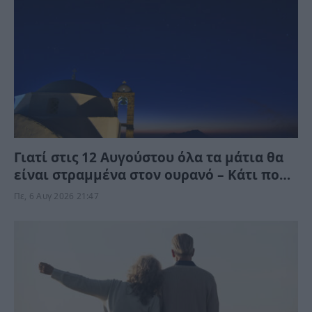
Γιατί στις 12 Αυγούστου όλα τα μάτια θα
είναι στραμμένα στον ουρανό – Κάτι πολύ
σπάνιο θα συμβεί
Πε, 6 Αυγ 2026 21:47