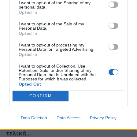
I want to opt-out of the Sharing of my
personal data.
Μία συγκλονιστική στιγμή εκτυλίχθηκε στους
Opted In
Ολυμπιακούς Αγώνες στο Παρίσι. Η ξιφομάχος, Nathalie
I want to opt-out of the Sale of my
Moellhausen,…
Personal Data.
Opted In
I want to opt-out of processing my
Personal Data for Targeted Advertising.
Opted In
I want to opt-out of Collection, Use,
Retention, Sale, and/or Sharing of my
Personal Data that Is Unrelated with the
Purposes for which it was collected.
Opted Out
CONFIRM
Σοκάρουν τα νέα στοιχεία για τη 13χρονη
Data Deletion
Data Access
Privacy Policy
που πήγε με πόνους στο νοσοκομείο και
τελικά…