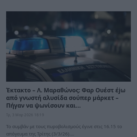
Έκτακτο – Λ. Μαραθώνος: Φαρ Ουέστ έjω
από γνωστή αλυσίδα σούπερ μάρκετ –
Πήγαν να ψωνίσουν και…
Τρ, 3 Μαρ 2026 18:19
Το συμβάν με τους πυροβολισμούς έγινε στις 16.15 το
απόγευμα της Τρίτης (3/3/26).…