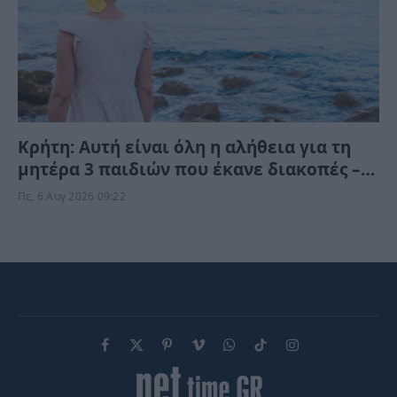
Κρήτη: Αυτή είναι όλη η αλήθεια για τη
μητέρα 3 παιδιών που έκανε διακοπές –
Έτσι έχασε τη ζωή της
Πε, 6 Αυγ 2026 09:22
Facebook
X
Pinterest
Vimeo
WhatsApp
TikTok
Instagram
(Twitter)