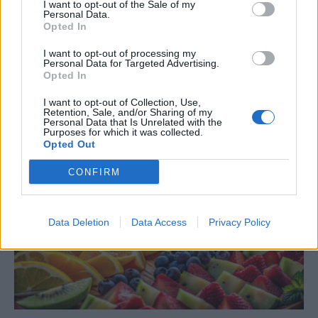
I want to opt-out of the Sale of my
Personal Data.
Opted In
I want to opt-out of processing my
Personal Data for Targeted Advertising.
Opted In
Χαμός στη Σκιάθο: Μάνα και κόρη έγιναν
“σκνίπα” στις διακοπές και η συνέχεια
I want to opt-out of Collection, Use,
Retention, Sale, and/or Sharing of my
δεν περιγράφεται
Πε, 6 Αυγ 2026 13:20
Personal Data that Is Unrelated with the
Purposes for which it was collected.
Opted Out
CONFIRM
Data Deletion
Data Access
Privacy Policy