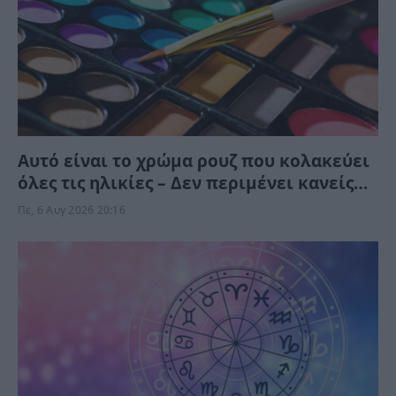
Αυτό είναι το χρώμα ρουζ που κολακεύει
όλες τις ηλικίες – Δεν περιμένει κανείς
ότι “χαρίζει” τέτοια φρεσκάδα και
Πε, 6 Αυγ 2026 20:16
νεανική όψη