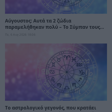
Αύγουστος: Αυτά τα 2 ζώδια
παραμελήθηκαν πολύ – Το Σύμπαν τους
δίνει τύχη το Σαββατοκύριακο
Πε, 6 Αυγ 2026 18:06
Tο αστρολογικό γεγονός, που κρατάει