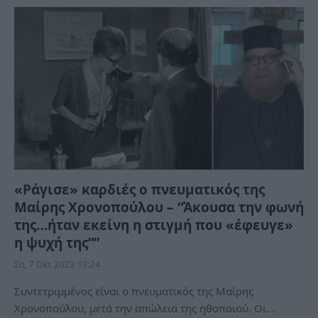
«Ράγισε» καρδιές ο πνευματικός της
Μαίρης Χρονοπούλου – “Άκουσα την φωνή
της…ήταν εκείνη η στιγμή που «έφευγε»
η ψυχή της””
Σα, 7 Οκτ 2023 13:24
Συντετριμμένος είναι ο πνευματικός της Μαίρης
Χρονοπούλου, μετά την απώλεια της ηθοποιού. Οι…