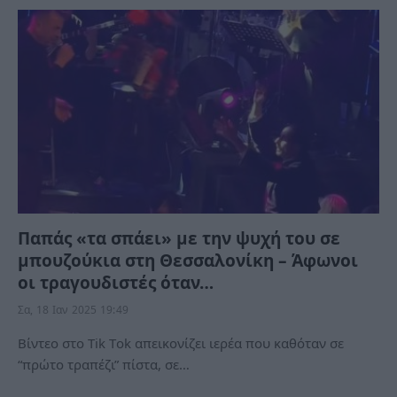
Παπάς «τα σπάει» με την ψυχή του σε
μπουζούκια στη Θεσσαλονίκη – Άφωνοι
οι τραγουδιστές όταν…
Σα, 18 Ιαν 2025 19:49
Βίντεο στο Τik Τok απεικονίζει ιερέα που καθόταν σε
“πρώτο τραπέζι” πίστα, σε…