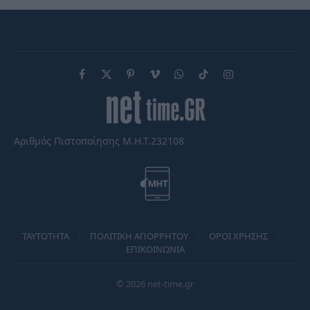
Facebook
X
Pinterest
Vimeo
WhatsApp
TikTok
Instagram
(Twitter)
Αριθμός Πιστοποίησης Μ.Η.Τ.232108
TAYTOTHTA
ΠΟΛΙΤΙΚΗ ΑΠΟΡΡΗΤΟΥ
ΟΡΟΙ ΧΡΗΣΗΣ
ΕΠΙΚΟΙΝΩΝΙΑ
© 2026 net-time.gr