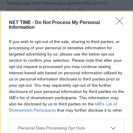
Tρολάρισμα στην παγκόσμια ομοσπονδία για την
ακύρωση του άλματος στα 8,40 μ. που…
NET TIME -
Do Not Process My Personal
Information
If you wish to opt-out of the sale, sharing to third parties, or
processing of your personal or sensitive information for
targeted advertising by us, please use the below opt-out
section to confirm your selection. Please note that after your
opt-out request is processed you may continue seeing
interest-based ads based on personal information utilized by
us or personal information disclosed to third parties prior to
your opt-out. You may separately opt-out of the further
disclosure of your personal information by third parties on the
IAB’s list of downstream participants. This information may
Ρούλα Κορομηλά:Λύγισε και δεν άντεξε
also be disclosed by us to third parties on the
IAB’s List of
στο σπίτι με το Mega.Πονάει η ψυχή μου…
Downstream Participants
that may further disclose it to other
third parties.
Κυ, 27 Νοέ 2022 00:21
Η Ρούλα Κορομηλά είναι μια από τι κορυφαίες Ελληνίδες
Personal Data Processing Opt Outs