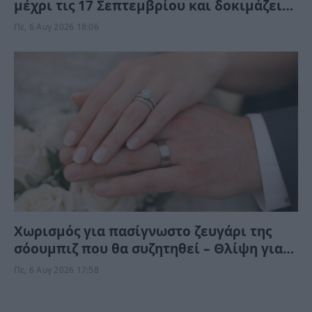
μέχρι τις 17 Σεπτεμβρίου και δοκιμάζει
αξίες, πορτοφόλι και φέρνει στην
Πε, 6 Αυγ 2026 18:06
επιφάνεια παλιές πληγές
Χωρισμός για πασίγνωστο ζευγάρι της
σόουμπιζ που θα συζητηθεί – Θλίψη για
την κόρη ευρωβουλευτή
Πε, 6 Αυγ 2026 17:58