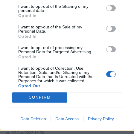
παρουσιάστριες με την πορεία…
I want to opt-out of the Sharing of my
personal data.
Opted In
I want to opt-out of the Sale of my
Personal Data.
Opted In
I want to opt-out of processing my
Personal Data for Targeted Advertising.
Opted In
I want to opt-out of Collection, Use,
Retention, Sale, and/or Sharing of my
Personal Data that Is Unrelated with the
Purposes for which it was collected.
Opted Out
Στάθης
CONFIRM
Παναγιωτόπουλος:Αποκαρδιωτικές οι
εικόνες από το μαγαζί του.Μόνο ο ίδιος
και η σύζυγός του στο μαγαζί.Δεν πατάει
Data Deletion
Data Access
Privacy Policy
ψυχή.
Δε, 22 Αυγ 2022 16:50