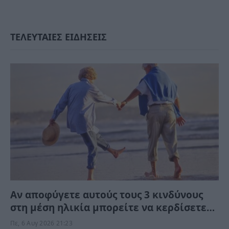
ΤΕΛΕΥΤΑΙΕΣ ΕΙΔΗΣΕΙΣ
Αν αποφύγετε αυτούς τους 3 κινδύνους
στη μέση ηλικία μπορείτε να κερδίσετε
έως 13 χρόνια ζωής χωρίς άνοια
Πε, 6 Αυγ 2026 21:23