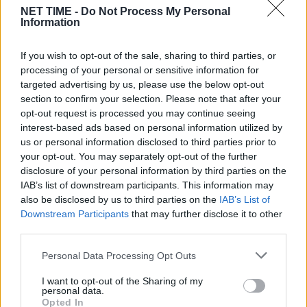
NET TIME -
Do Not Process My Personal
Information
If you wish to opt-out of the sale, sharing to third parties, or
processing of your personal or sensitive information for
targeted advertising by us, please use the below opt-out
section to confirm your selection. Please note that after your
opt-out request is processed you may continue seeing
interest-based ads based on personal information utilized by
us or personal information disclosed to third parties prior to
your opt-out. You may separately opt-out of the further
disclosure of your personal information by third parties on the
10 – 16 Αυγούστου: Σε αυτά τα 3 ζώδια το
IAB’s list of downstream participants. This information may
Σύμπαν φέρνει τύχη – Κλείνουν παλιά
also be disclosed by us to third parties on the
IAB’s List of
τεφτέρια και τους αντιμετωπίζουν
Downstream Participants
that may further disclose it to other
Κυ, 9 Αυγ 2026 13:11
third parties.
ανατροπές
Personal Data Processing Opt Outs
I want to opt-out of the Sharing of my
personal data.
Opted In