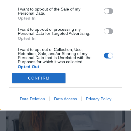
I want to opt-out of the Sale of my
Personal Data.
Opted In
I want to opt-out of processing my
Personal Data for Targeted Advertising.
Opted In
Έκτακτο – Λουτράκι: Πήγε να πετάξει τα
I want to opt-out of Collection, Use,
Retention, Sale, and/or Sharing of my
σκουπίδια και τον περίμενε μία τραγική
Personal Data that Is Unrelated with the
στιγμή
Purposes for which it was collected.
Κυ, 9 Αυγ 2026 12:34
Opted Out
CONFIRM
Data Deletion
Data Access
Privacy Policy