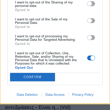
I want to opt-out of the Sharing of my
personal data.
Σοβαρό τροχαίο σημειώθηκε, το πρωί της Δευτέρας
Opted In
(10.11), στο Ηράκλειο Κρήτης, στον δρόμο…
I want to opt-out of the Sale of my
Personal Data.
Opted In
I want to opt-out of processing my
Personal Data for Targeted Advertising.
Opted In
I want to opt-out of Collection, Use,
Retention, Sale, and/or Sharing of my
Personal Data that Is Unrelated with the
Purposes for which it was collected.
Opted Out
CONFIRM
Την έκοψαν μέχρι κι απ’ τα DVD!: Η σκηνή
που εξαφάνισαν απ’ τα «Εγκλήματα»
Data Deletion
Data Access
Privacy Policy
σήμερα θα προκαλούσε σφοδρές
αντιδράσεις – Είναι η… (Vid)