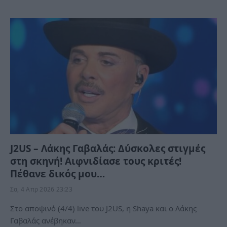
J2US – Λάκης Γαβαλάς: Δύσκολες στιγμές
στη σκηνή! Αιφνιδίασε τους κριτές!
Πέθανε δικός μου…
Σα, 4 Απρ 2026 23:23
Στο αποψινό (4/4) live του J2US, η Shaya και ο Λάκης
Γαβαλάς ανέβηκαν…