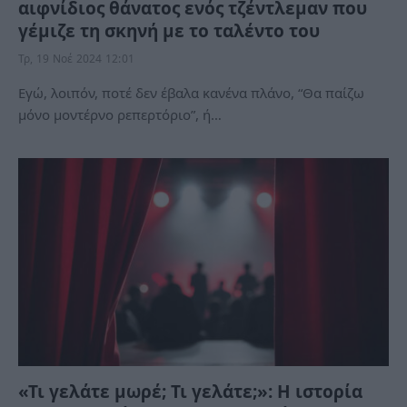
αιφνίδιος θάνατος ενός τζέντλεμαν που
γέμιζε τη σκηνή με το ταλέντο του
Τρ, 19 Νοέ 2024 12:01
Εγώ, λοιπόν, ποτέ δεν έβαλα κανένα πλάνο, “Θα παίζω
μόνο μοντέρνο ρεπερτόριο”, ή…
«Τι γελάτε μωρέ; Τι γελάτε;»: Η ιστορία