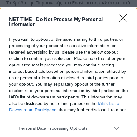
Το βράδυ της Παρασκευής στο Enastron σημαδεύτηκε από
ένα απρόσμενο και ιδιαίτερα τρομακτικό…
NET TIME -
Do Not Process My Personal
Information
If you wish to opt-out of the sale, sharing to third parties, or
processing of your personal or sensitive information for
targeted advertising by us, please use the below opt-out
section to confirm your selection. Please note that after your
opt-out request is processed you may continue seeing
interest-based ads based on personal information utilized by
us or personal information disclosed to third parties prior to
your opt-out. You may separately opt-out of the further
disclosure of your personal information by third parties on the
IAB’s list of downstream participants. This information may
Ηράκλειο Κρήτης: Σκηνή ταινίας τρόμου!
also be disclosed by us to third parties on the
IAB’s List of
Η στιγμή που η 60χρονη πετάγεται στον
Downstream Participants
that may further disclose it to other
third parties.
“αέρα” και έξω από μανάβικο… (Βίντεο
σοκ)
Personal Data Processing Opt Outs
Δε, 10 Νοέ 2025 14:08