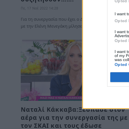
Opted 
Πε, 17 Νοέ 2022 14:28
I want t
Για τη συνεργασία που έχει ο Δημήτρης Ουγγαρέζος
Opted 
με την Ελένη Μενεγάκη μίλησε…
I want 
Advertis
Opted 
I want t
of my P
was col
Opted 
Ναταλί Κάκκαβα:Ξέσπασε στον
αέρα για την συνεργασία της με
τον ΣΚΑΙ και τους έδωσε