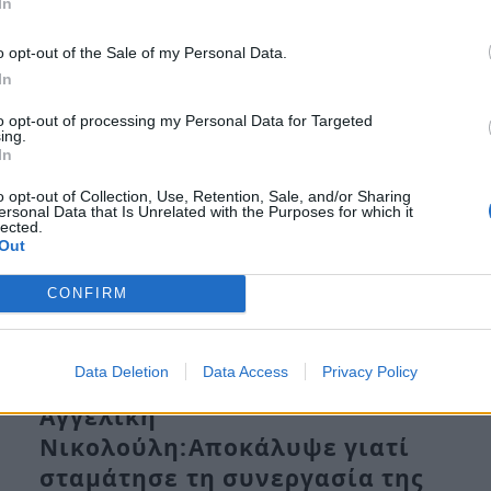
Πα, 28 Οκτ 2022 11:23
In
“Είχα φύγει. Δεν μου αρέσει να μένω κάπου, που εγώ
o opt-out of the Sale of my Personal Data.
δεν μπορώ να…
In
to opt-out of processing my Personal Data for Targeted
ing.
In
o opt-out of Collection, Use, Retention, Sale, and/or Sharing
ersonal Data that Is Unrelated with the Purposes for which it
lected.
Out
CONFIRM
Data Deletion
Data Access
Privacy Policy
Αγγελική
Νικολούλη:Αποκάλυψε γιατί
σταμάτησε τη συνεργασία της