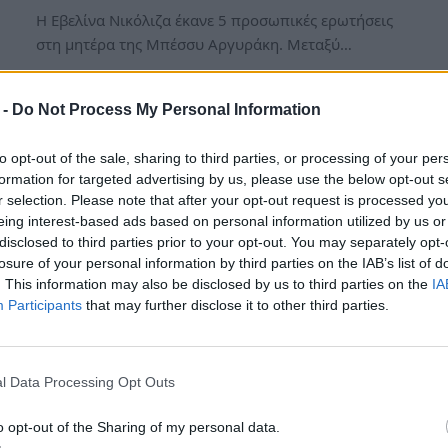
Η Εβελίνα Νικόλιζα έκανε 5 προσωπικές ερωτήσεις
στη μητέρα της Μπέσσυ Αργυράκη. Μεταξύ…
 -
Do Not Process My Personal Information
to opt-out of the sale, sharing to third parties, or processing of your per
formation for targeted advertising by us, please use the below opt-out s
r selection. Please note that after your opt-out request is processed y
eing interest-based ads based on personal information utilized by us or
disclosed to third parties prior to your opt-out. You may separately opt-
losure of your personal information by third parties on the IAB’s list of
. This information may also be disclosed by us to third parties on the
IA
Participants
that may further disclose it to other third parties.
Ίνα Ταράντου:Η εξομολόγηση
για τη συνεργασία της με
l Data Processing Opt Outs
Σκορδά-Λιάγκα.Πέρασα
άσχημα……
o opt-out of the Sharing of my personal data.