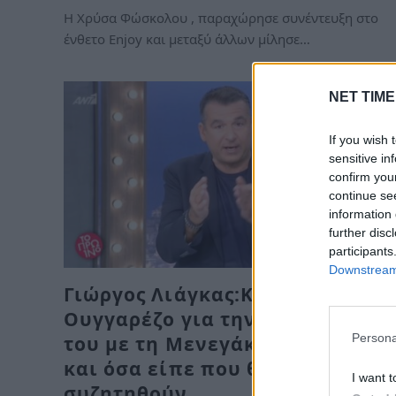
Η Χρύσα Φώσκολου , παραχώρησε συνέντευξη στο
ένθετο Enjoy και μεταξύ άλλων μίλησε…
NET TIME
If you wish 
sensitive in
confirm you
continue se
information 
further disc
participants
Downstream 
Γιώργος Λιάγκας:Καρφώνει τον
Ουγγαρέζο για την συνεργασία
Persona
του με τη Μενεγάκη.Οι αιχμές
και όσα είπε που θα
I want t
συζητηθούν…….