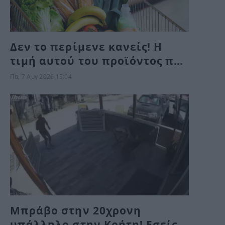
Δεν το περίμενε κανείς! Η
τιμή αυτού του προϊόντος που
αγοράζουμε όλοι λένε ότι
Πα, 7 Αυγ 2026 15:04
έπεσε κατακόρυφα στα
σούπερ μάρκετ – Είναι
αλήθεια;
Μπράβο στην 20χρονη
υπάλληλο στην Κρήτη! Εσείς