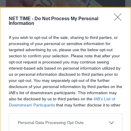
NET TIME -
Do Not Process My Personal
Information
If you wish to opt-out of the sale, sharing to third parties, or
processing of your personal or sensitive information for
targeted advertising by us, please use the below opt-out
Επικουρικές συντάξεις: Τι αλλαγές
section to confirm your selection. Please note that after your
έρχονται το 2026, για χιλιάδες
opt-out request is processed you may continue seeing
συνταξιούχους
interest-based ads based on personal information utilized by
us or personal information disclosed to third parties prior to
Κυ, 16 Νοέ 2025 00:09
your opt-out. You may separately opt-out of the further
disclosure of your personal information by third parties on the
Παρά τις συνεχείς δεσμεύσεις για τον εκσυγχρονισμό του
IAB’s list of downstream participants. This information may
ΕΦΚΑ, οι επικουρικές συντάξεις παραμένουν…
also be disclosed by us to third parties on the
IAB’s List of
Downstream Participants
that may further disclose it to other
third parties.
Personal Data Processing Opt Outs