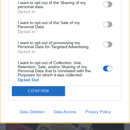
I want to opt-out of the Sharing of my
personal data.
Opted In
I want to opt-out of the Sale of my
Personal Data.
Opted In
I want to opt-out of processing my
Personal Data for Targeted Advertising.
Opted In
Έρχονται 4 μέτρα – ανάσα για τους
συνταξιούχους – Ποιοι και πότε θα δουν
I want to opt-out of Collection, Use,
αυξήσεις
Retention, Sale, and/or Sharing of my
Personal Data that Is Unrelated with the
Purposes for which it was collected.
Τε, 5 Νοέ 2025 21:43
Opted Out
Τέσσερα νέα μέτρα συνολικού ύψους 1,3
CONFIRM
δισεκατομμυρίων ευρώ θέτει σε εφαρμογή η κυβέρνηση…
Data Deletion
Data Access
Privacy Policy