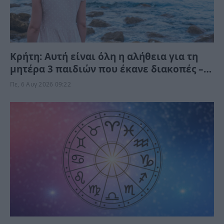
Κρήτη: Αυτή είναι όλη η αλήθεια για τη
μητέρα 3 παιδιών που έκανε διακοπές –
Έτσι έχασε τη ζωή της
Πε, 6 Αυγ 2026 09:22