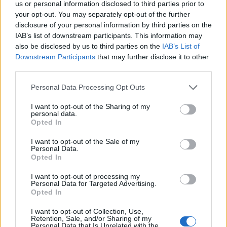
us or personal information disclosed to third parties prior to
your opt-out. You may separately opt-out of the further
Απαρηγόρητη είναι η οικογένεια του μικρού παιδιού που
disclosure of your personal information by third parties on the
πνίγηκε καθώς έτρωγε σταφύλι. Όλα…
IAB’s list of downstream participants. This information may
also be disclosed by us to third parties on the
IAB’s List of
Downstream Participants
that may further disclose it to other
third parties.
Personal Data Processing Opt Outs
I want to opt-out of the Sharing of my
personal data.
Opted In
I want to opt-out of the Sale of my
Personal Data.
Opted In
I want to opt-out of processing my
Τήνος: Σκηνές αρχαίας τραγωδίας για το
Personal Data for Targeted Advertising.
Opted In
3χρονο αγοράκι – Το πρωινό φαγητό που
το οδήγησε στον θάνατο
I want to opt-out of Collection, Use,
Retention, Sale, and/or Sharing of my
Personal Data that Is Unrelated with the
Τε, 30 Αυγ 2023 10:48