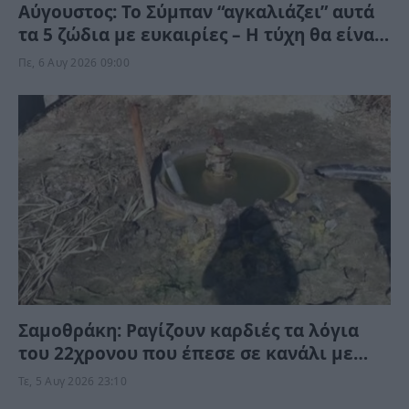
Αύγουστος: Το Σύμπαν “αγκαλιάζει” αυτά
τα 5 ζώδια με ευκαιρίες – Η τύχη θα είναι
με το μέρος τους
Πε, 6 Αυγ 2026 09:00
Σαμοθράκη: Ραγίζουν καρδιές τα λόγια
του 22χρονου που έπεσε σε κανάλι με
καυτό νερό – “Μαμά νόμιζες…”
Τε, 5 Αυγ 2026 23:10