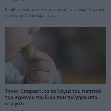
Τε, 30 Αυγ 2023 19:20
Βουβός πόνος στο τελευταίο “αντίο” στον μικρό Γιαννάκη
που “έφυγε” τόσο νωρίς για…
Τήνος: Σπαρακτικά τα λόγια του παππού
του 3χρονου παιδιού που πνίγηκε από
σταφύλι