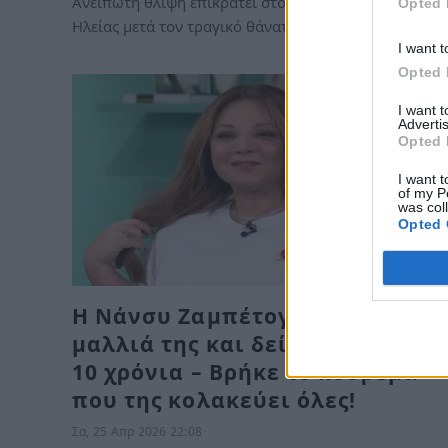
Ανείπωτη θλίψη επικρατεί στο χωριό Μακρίσια της
Opted 
Ηλείας μετά τον τραγικό θάνατο του…
I want t
Opted 
I want 
Advertis
Opted 
I want t
of my P
was col
Opted 
Η Νάνσυ Ζαμπέτογλου έκοψε τα
μαλλιά της και δείχνει νεότερη
10 χρόνια – Βρήκε το κούρεμα
που της κολακεύει όλες!
Σα, 25 Απρ 2026 22:08