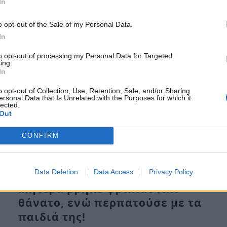
Απέραντη θλίψη έχει προκαλέσει ο θάνατος του
In
13χρονου αγοριού στην Ηλεία, που το…
o opt-out of the Sale of my Personal Data.
In
to opt-out of processing my Personal Data for Targeted
ing.
In
o opt-out of Collection, Use, Retention, Sale, and/or Sharing
ersonal Data that Is Unrelated with the Purposes for which it
lected.
Out
CONFIRM
Κόρινθος: Ασύλληπτη
οικογενειακή τραγωδία!
Data Deletion
Data Access
Privacy Policy
Μητέρα βρήκε φρικιαστικό
θάνατο, ενώ περπατούσε με τα
παιδιά της!