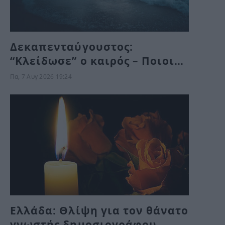
Δεκαπενταύγουστος:
“Κλείδωσε” ο καιρός – Ποιοι
θα κάνουν διακοπές με βροχή
Πα, 7 Αυγ 2026 19:24
Ελλάδα: Θλίψη για τον θάνατο
γνωστής δημοσιογράφου