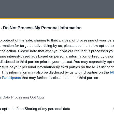
 -
Do Not Process My Personal Information
to opt-out of the sale, sharing to third parties, or processing of your per
formation for targeted advertising by us, please use the below opt-out s
r selection. Please note that after your opt-out request is processed y
eing interest-based ads based on personal information utilized by us or
disclosed to third parties prior to your opt-out. You may separately opt-
losure of your personal information by third parties on the IAB’s list of
. This information may also be disclosed by us to third parties on the
IA
Participants
that may further disclose it to other third parties.
Σκηνές αρχαίας τραγωδίας στην
Ηλεία! Αυτός είναι ο 13χρονος
που βρήκε τραγικό τέλος
l Data Processing Opt Outs
Πε, 30 Απρ 2026 10:09
o opt-out of the Sharing of my personal data.