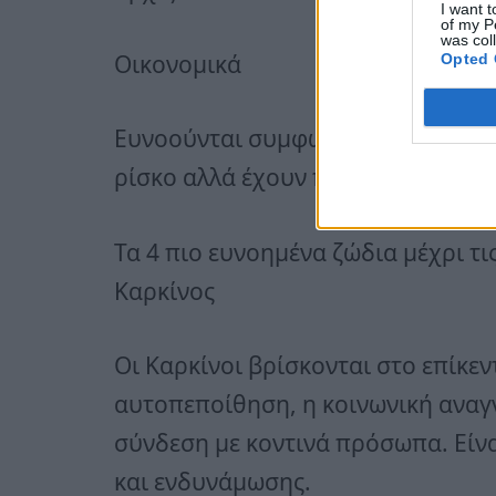
I want t
of my P
was col
Οικονομικά
Opted 
Ευνοούνται συμφωνίες, συνεργασίε
ρίσκο αλλά έχουν προοπτική ανάπ
Τα 4 πιο ευνοημένα ζώδια μέχρι τι
Καρκίνος
Οι Καρκίνοι βρίσκονται στο επίκεν
αυτοπεποίθηση, η κοινωνική αναγ
σύνδεση με κοντινά πρόσωπα. Είν
και ενδυνάμωσης.