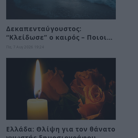
Δεκαπενταύγουστος:
“Κλείδωσε” ο καιρός – Ποιοι
θα κάνουν διακοπές με βροχή
Πα, 7 Αυγ 2026 19:24
Ελλάδα: Θλίψη για τον θάνατο
γνωστής δημοσιογράφου