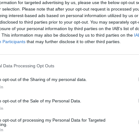
formation for targeted advertising by us, please use the below opt-out s
οδος φέρνει ένα νέο ξεκίνημα ή μια
r selection. Please note that after your opt-out request is processed y
eing interest-based ads based on personal information utilized by us or
disclosed to third parties prior to your opt-out. You may separately opt-
losure of your personal information by third parties on the IAB’s list of
. This information may also be disclosed by us to third parties on the
IA
Participants
that may further disclose it to other third parties.
οικογένεια αυξάνεται. Οι συναντήσεις,
l Data Processing Opt Outs
 αποκτούν πιο ουσιαστικό χαρακτήρα.
o opt-out of the Sharing of my personal data.
In
o opt-out of the Sale of my Personal Data.
In
λλαγές πορείας εμφανίζονται πιο
to opt-out of processing my Personal Data for Targeted
οσπάθειες μηνών ή και ετών να
ing.
In