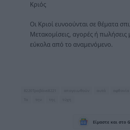
Κριός
Οι Κριοί ευνοούνται σε θέματα σπι
Μετακομίσεις, αγορές ή πωλήσεις μ
εύκολα από το αναμενόμενο.
8220Τραβάνε8221
απογειωθούν
αυτά
αφθονία
Τα
την
της
τύχη
Είμαστε και στο 