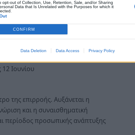
o opt-out of Collection, Use, Retention, Sale, and/or Sharing
ersonal Data that Is Unrelated with the Purposes for which it
lected.
Out
CONFIRM
ς και γενικά κινήσεις που απαιτούν
τυξης.
Data Deletion
Data Access
Privacy Policy
ς 12 Ιουνίου
τρο της επιρροής. Αυξάνεται η
νώριση και η συναισθηματική
αι περίοδος προσωπικής ανάπτυξης