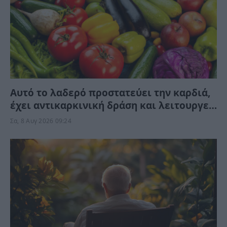
Αυτό το λαδερό προστατεύει την καρδιά,
έχει αντικαρκινική δράση και λειτουργεί
κατά της γήρανσης, χωρίς να το γνωρίζετε
Σα, 8 Αυγ 2026 09:24