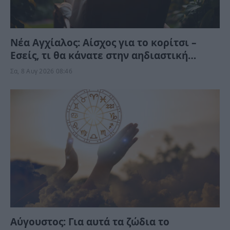
Νέα Αγχίαλος: Αίσχος για το κορίτσι –
Εσείς, τι θα κάνατε στην αηδιαστική
υπόθεση με τον γείτονα αν ήταν η δική
Σα, 8 Αυγ 2026 08:46
σας κόρη;
Αύγουστος: Για αυτά τα ζώδια το