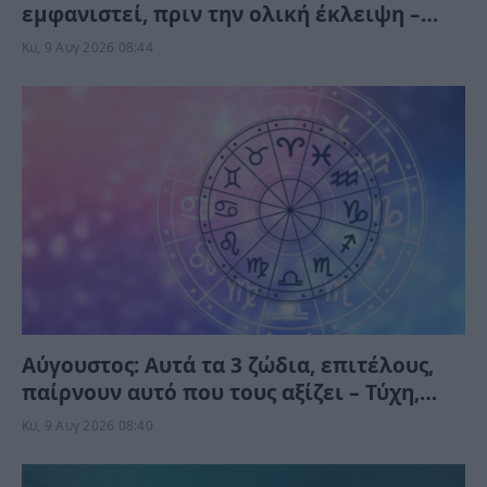
εμφανιστεί, πριν την ολική έκλειψη –
Μπορείτε να το δείτε αλλά όχι να το
Κυ, 9 Αυγ 2026 08:44
φωτογραφίσετε
Αύγουστος: Αυτά τα 3 ζώδια, επιτέλους,
παίρνουν αυτό που τους αξίζει – Τύχη,
ευκαιρίες και απρόσμενες εξελίξεις
Κυ, 9 Αυγ 2026 08:40