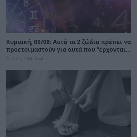
Κυριακή, 09/08: Αυτά τα 2 ζώδια πρέπει να
προετοιμαστούν για αυτά που “έρχονται”
– Ποιοι κερδίζουν;
Σα, 8 Αυγ 2026 21:46