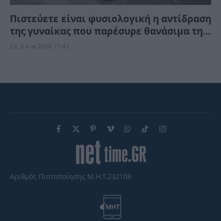
Πιστεύετε είναι φυσιολογική η αντίδραση
της γυναίκας που παρέσυρε θανάσιμα τη
34χρονη νύφη; «Θέλω τον πατέρα μου…»
Σα, 8 Αυγ 2026 21:42
(Βίντεο)
Facebook
X
Pinterest
Vimeo
WhatsApp
TikTok
Instagram
(Twitter)
Αριθμός Πιστοποίησης Μ.Η.Τ.232108