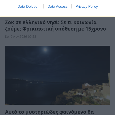
Data Deletion
Data Access
Privacy Policy
Σοκ σε ελληνικό νησί: Σε τι κοινωνία
ζούμε; Φρικιαστική υπόθεση με 15χρονο
Κυ, 9 Αυγ 2026 09:53
Αυτό το μυστηριώδες φαινόμενο θα