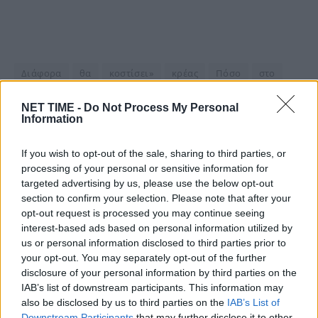
Διάφορα
θα
κοστίσει»
κρέας
Πόσο
στο
της
το
τραπέζι
Τσικνοπέμπτης
NET TIME -
Do Not Process My Personal
Information
Είμαστε και στο Google News:
If you wish to opt-out of the sale, sharing to third parties, or
Ακολουθήστε μας
processing of your personal or sensitive information for
targeted advertising by us, please use the below opt-out
section to confirm your selection. Please note that after your
opt-out request is processed you may continue seeing
interest-based ads based on personal information utilized by
us or personal information disclosed to third parties prior to
your opt-out. You may separately opt-out of the further
disclosure of your personal information by third parties on the
IAB’s list of downstream participants. This information may
also be disclosed by us to third parties on the
IAB’s List of
Downstream Participants
that may further disclose it to other