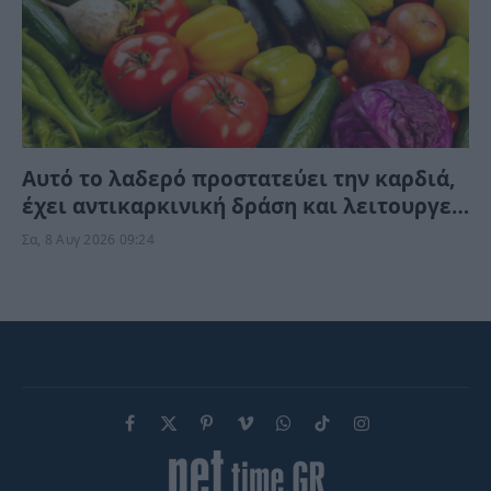
Αυτό το λαδερό προστατεύει την καρδιά,
έχει αντικαρκινική δράση και λειτουργεί
κατά της γήρανσης, χωρίς να το γνωρίζετε
Σα, 8 Αυγ 2026 09:24
Facebook
X
Pinterest
Vimeo
WhatsApp
TikTok
Instagram
(Twitter)