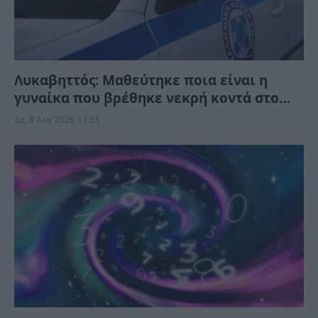
Λυκαβηττός: Μαθεύτηκε ποια είναι η
γυναίκα που βρέθηκε νεκρή κοντά στο
εκκλησάκι – Τι της συνέβη;
Σα, 8 Αυγ 2026 17:35