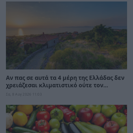
Αν πας σε αυτά τα 4 μέρη της Ελλάδας δεν
χρειάζεσαι κλιματιστικό ούτε τον
Αύγουστο
Σα, 8 Αυγ 2026 11:03