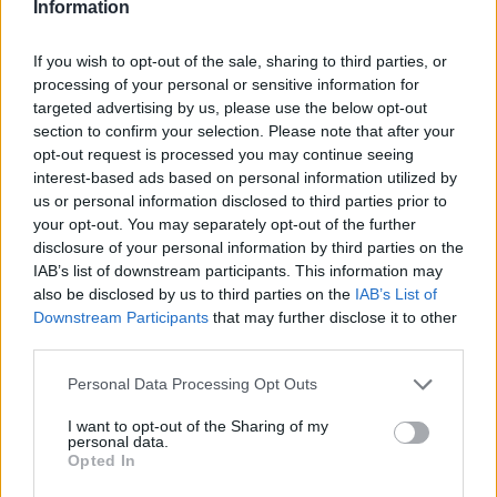
Information
κατάλληλη προετοιμασία και διατήρηση
κατά τη μεταφορά του. Τα μοσχεύματα που
If you wish to opt-out of the sale, sharing to third parties, or
processing of your personal or sensitive information for
φτάνουν για το χειρουργείο πολλές φορές
targeted advertising by us, please use the below opt-out
είναι σε κακή κατάσταση και
section to confirm your selection. Please note that after your
opt-out request is processed you may continue seeing
απορρίπτονται. Είτε λόγω διατήρησης, είτε
interest-based ads based on personal information utilized by
γιατί τελευταία στιγμή – όταν τον πλένουν
us or personal information disclosed to third parties prior to
και ξαναελέγχουν – μπορεί να φανεί κάτι
your opt-out. You may separately opt-out of the further
disclosure of your personal information by third parties on the
που δεν είχε φανεί στην αρχή, όπως μια
IAB’s list of downstream participants. This information may
κακοήθεια. Είχαμε άλλη συνασθενή μας η
also be disclosed by us to third parties on the
IAB’s List of
Downstream Participants
that may further disclose it to other
οποία μπήκε στο χειρουργείο της Αυστρίας
third parties.
και ναρκώθηκε 3 διαφορετικές φορές,
Personal Data Processing Opt Outs
μέχρι να βρεθεί το κατάλληλο μόσχευμα.
Είναι προτιμότερο να επιστρέψεις στο
I want to opt-out of the Sharing of my
personal data.
δωμάτιο σου – αν η κατάσταση σου το
Opted In
επιτρέπει – μέχρι να βρεθεί το κατάλληλο