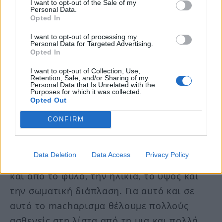
I want to opt-out of the Sale of my
Personal Data.
μόσχευμα. Η ποιότητα του πνεύμονα είναι
Opted In
καθοριστικής σημασίας για το μετά. Δεν
I want to opt-out of processing my
αρκεί το επιτυχημένο χειρουργείο.
Personal Data for Targeted Advertising.
Opted In
Θέλουμε ο πνεύμονας να αντέξει πολλά
I want to opt-out of Collection, Use,
χρόνια.
Retention, Sale, and/or Sharing of my
Personal Data that Is Unrelated with the
Purposes for which it was collected.
»Οι πιθανότητες του mach- αρίσματος
Opted Out
ακόμη πιο δύσκολες. Πέρα από την ομάδα
CONFIRM
αίματος, παίζει ρόλο η αντιστοίχιση του
δότη – λήπτη. Πρέπει να βρεθεί το
Data Deletion
Data Access
Privacy Policy
κατάλληλο μέγεθος, που διαφοροποιείται
και από το φύλο, την ηλικία, το ύψος και
την σωματική διάπλαση. Για αυτό και σε
αυτό το machαρισμα θέλουμε πολλούς
ασθενείς στη λίστα από τη μια και πολλά