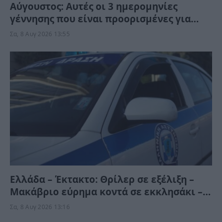
Αύγουστος: Αυτές οι 3 ημερομηνίες
γέννησης που είναι προορισμένες για
τύχη και αφθονία – Το Σύμπαν τις ευνοεί
Σα, 8 Αυγ 2026 13:55
Ελλάδα – Έκτακτο: Θρίλερ σε εξέλιξη –
Μακάβριο εύρημα κοντά σε εκκλησάκι –
Αστυνομικές δυνάμεις στο σημείο
Σα, 8 Αυγ 2026 13:16