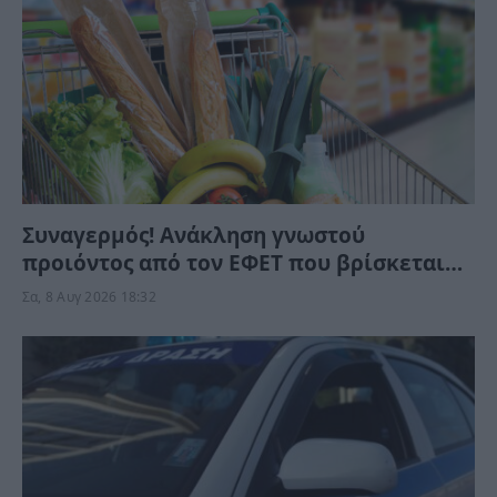
Συναγερμός! Ανάκληση γνωστού
προιόντος από τον ΕΦΕΤ που βρίσκεται
στα ράφια των σούπερ μάρκετ – Μην το
Σα, 8 Αυγ 2026 18:32
καταναλώσετε