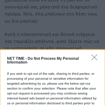
οικονομικά σας μέσα από ένα διαφορετικό
πρίσμα. Τότε, όλα μπαίνουν στη θέση τους
ως δια μαγείας!
Αυτή η επαναστατική και θετική ενέργεια
σας ταιριάζει απόλυτα, γιατί ξέρετε πώς να
τη μετατρέπετε σε κάτι πραγματικά
εντυπωσιακό. Τι αλλάζει για τους Ταύρους
NET TIME -
Do Not Process My Personal
σήμερα:
Information
If you wish to opt-out of the sale, sharing to third parties, or
Από εκεί που δεν καταλαβαίνατε πώς
processing of your personal or sensitive information for
παίζεται το παιχνίδι, τώρα γίνεστε εσείς
targeted advertising by us, please use the below opt-out
section to confirm your selection. Please note that after your
αυτοί που το ορίζουν.
opt-out request is processed you may continue seeing
Η επαναστατική σας διάθεση μεταφράζεται
interest-based ads based on personal information utilized by
us or personal information disclosed to third parties prior to
σε έξυπνες επενδύσεις ή επαγγελματικές