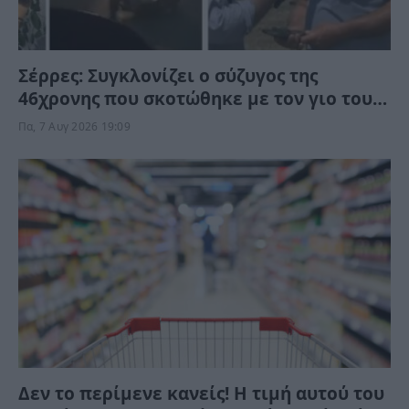
Σέρρες: Συγκλονίζει ο σύζυγος της
46χρονης που σκοτώθηκε με τον γιο τους
– Το προαίσθημα του, πριν την τραγωδία
Πα, 7 Αυγ 2026 19:09
Δεν το περίμενε κανείς! Η τιμή αυτού του