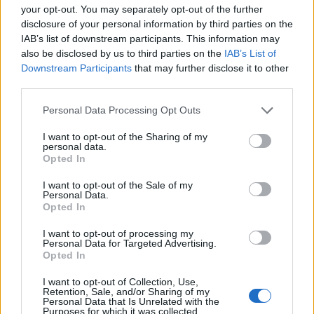
your opt-out. You may separately opt-out of the further
συμφωνίες.
disclosure of your personal information by third parties on the
Προσελκύετε την επιτυχία γιατί τολμάτε να
IAB’s list of downstream participants. This information may
also be disclosed by us to third parties on the
IAB’s List of
ξεφύγετε από τα συνηθισμένα.
Downstream Participants
that may further disclose it to other
Συνεχίστε έτσι, Ταύροι! Η οικονομική
third parties.
επιτυχία είναι πλέον στο χέρι σας και το
Personal Data Processing Opt Outs
μέλλον διαγράφεται λαμπρό.
I want to opt-out of the Sharing of my
personal data.
Opted In
Σκορπιός
Η οικονομική σας επιτυχία αυτή την ημέρα
I want to opt-out of the Sale of my
Personal Data.
είναι άμεσα συνδεδεμένη με τη
Opted In
διαπραγματευτική σας ισχύ, Σκορπιοί. Στις
I want to opt-out of processing my
Personal Data for Targeted Advertising.
6 Φεβρουαρίου, αντιλαμβάνεστε ακριβώς
Opted In
πού έχετε επιρροή και πώς μπορείτε να τη
I want to opt-out of Collection, Use,
χρησιμοποιήσετε προς όφελός σας. Στο
Retention, Sale, and/or Sharing of my
Personal Data that Is Unrelated with the
τέλος της ημέρας, όλα είναι θέμα σωστού
Purposes for which it was collected.