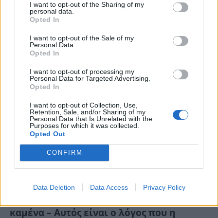
I want to opt-out of the Sharing of my
σύμπτωση τη μέρα της τραγωδίας
personal data.
Opted In
Τρ, 4 Αυγ 2026 13:07
I want to opt-out of the Sale of my
Πέπλο θλίψης έχει καλύψει τη Σεργούλα Φωκίδας, το
Personal Data.
χωριό στο οποίο ζει η…
Opted In
I want to opt-out of processing my
Personal Data for Targeted Advertising.
Opted In
I want to opt-out of Collection, Use,
Retention, Sale, and/or Sharing of my
Personal Data that Is Unrelated with the
Purposes for which it was collected.
Opted Out
CONFIRM
Data Deletion
Data Access
Privacy Policy
Ανατροπή με τα γέλια της Σιαμπάνου στα
καμένα – Αυτός είναι ο λόγος που η