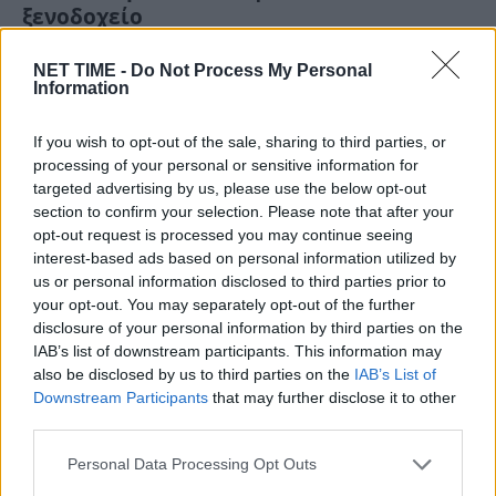
ξενοδοχείο
Τρ, 4 Αυγ 2026 18:20
NET TIME -
Do Not Process My Personal
Information
Μια σοκαριστική ανακάλυψη έκαναν οι αστυνομικοί στο
Μυστρά, καθώς εντόπισαν τη σορό ενός…
If you wish to opt-out of the sale, sharing to third parties, or
processing of your personal or sensitive information for
targeted advertising by us, please use the below opt-out
section to confirm your selection. Please note that after your
opt-out request is processed you may continue seeing
interest-based ads based on personal information utilized by
us or personal information disclosed to third parties prior to
your opt-out. You may separately opt-out of the further
disclosure of your personal information by third parties on the
IAB’s list of downstream participants. This information may
also be disclosed by us to third parties on the
IAB’s List of
Downstream Participants
that may further disclose it to other
third parties.
Αυτός είναι ο Έλληνας πιλότος που
Personal Data Processing Opt Outs
σκοτώθηκε – Η αποκάλυψη για τη μοιραία