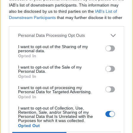
IAB’s list of downstream participants. This information may
Την ίδια στιγμή, οι αστυνομικοί
also be disclosed by us to third parties on the
IAB’s List of
Downstream Participants
that may further disclose it to other
«χτενίζουν» τον χώρο του εγκλήματος και
third parties.
τη γύρω περιοχή για τη συλλογή μαρτυριών
Personal Data Processing Opt Outs
και πειστηρίων, καθώς το μαχαίρι που
I want to opt-out of the Sharing of my
χρησιμοποιήθηκε ως όπλο του εγκλήματος
personal data.
δεν έχει εντοπιστεί ακόμα. Οι έρευνες
Opted In
συνεχίζονται με αμείωτο ρυθμό για να
I want to opt-out of the Sale of my
Personal Data.
συντεθεί το παζλ της τραγωδίας και να
Opted In
αποκαλυφθούν τα ακριβή κίνητρα του
I want to opt-out of processing my
δράστη.
Personal Data for Targeted Advertising.
Opted In
I want to opt-out of Collection, Use,
Δείτε το βίντεο – Διπλή δολοφονία μητέρας
Retention, Sale, and/or Sharing of my
Personal Data that Is Unrelated with the
και γιου στο Αίγιο – «Ήταν πάντα
Purposes for which it was collected.
Opted Out
αμπαρωμένοι μέσα στο σπίτι»