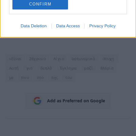
CONFIRM
Data Deletion
Data Access
Privacy Policy
«Είναι
26χρονο
Αίγιο
αστυνομικά
άτυχη
Αυτή
γιο
διπλό
Έγκλημα
μαζί
Μαρία
με
που
στο
της
τον
Add as Preferred on Google