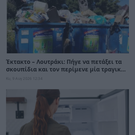
Έκτακτο – Λουτράκι: Πήγε να πετάξει τα
σκουπίδια και τον περίμενε μία τραγική
στιγμή
Κυ, 9 Αυγ 2026 12:34