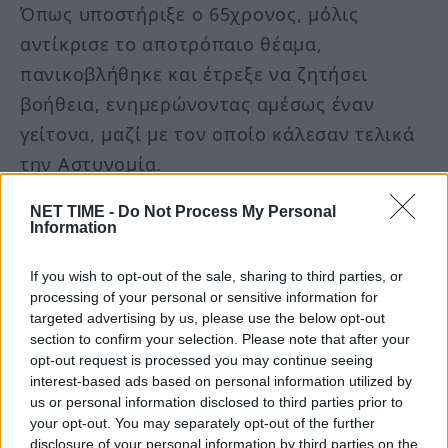
Όπως υποστήριξε ο 65χρονος, μόλις
αντίκρισε το αποτρόπαιο θέαμα,
πανικοβλήθηκε και έτρεξε να ζητήσει
βοήθεια, ενημερώνοντας αμέσως έναν
γείτονα, μαζί με τον οποίο κάλεσαν τελικά
την Αστυνομία.
NET TIME -
Do Not Process My Personal
Σε εξέλιξη οι έρευνες της Ασφάλειας
Information
Η υπόθεση αντιμετωπίζεται επίσημα ως
If you wish to opt-out of the sale, sharing to third parties, or
διπλή ανθρωποκτονία. Στο πλαίσιο της
processing of your personal or sensitive information for
προανάκρισης, οι αρχές έχουν καλέσει για
targeted advertising by us, please use the below opt-out
κατάθεση και τον γείτονα που αναφέρεται
section to confirm your selection. Please note that after your
opt-out request is processed you may continue seeing
στην ομολογία του Ιταλού, προκειμένου να
interest-based ads based on personal information utilized by
διασταυρωθούν οι χρόνοι και οι
us or personal information disclosed to third parties prior to
your opt-out. You may separately opt-out of the further
ισχυρισμοί.
disclosure of your personal information by third parties on the