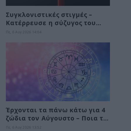
Συγκλονιστικές στιγμές –
Κατέρρευσε η σύζυγος του
Χαλκιά στην κηδεία
Πε, 6 Αυγ 2026 14:04
Έρχονται τα πάνω κάτω για 4
ζώδια τον Αύγουστο – Ποια τα
βρίσκουν σκούρα και ποια
Πε, 6 Αυγ 2026 13:52