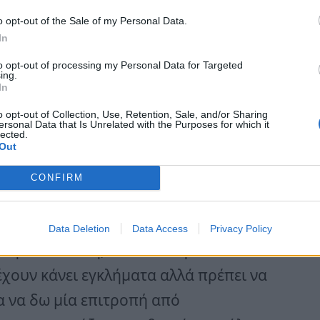
o opt-out of the Sale of my Personal Data.
In
υτό είναι η ελεύθερη αγορά. Ζητάς όσα
to opt-out of processing my Personal Data for Targeted
ι από την στιγμή που τα παίρνεις,
ing.
In
ντας. Αλλά όλη αυτή η ασυδοσία των
o opt-out of Collection, Use, Retention, Sale, and/or Sharing
 συνέβησαν στη Μύκονο δεν μπορούν
ersonal Data that Is Unrelated with the Purposes for which it
lected.
και ειδικά στην αρχή του
Out
γμή που ξεκίνησε να ξετυλίγεται το
CONFIRM
γματικά να δω να ξετυλίγεται το
όνο στους ηθικούς αυτουργούς και
Data Deletion
Data Access
Privacy Policy
την σκανδάλη, που είναι η
έχουν κάνει εγκλήματα αλλά πρέπει να
λα να δω μία επιτροπή από