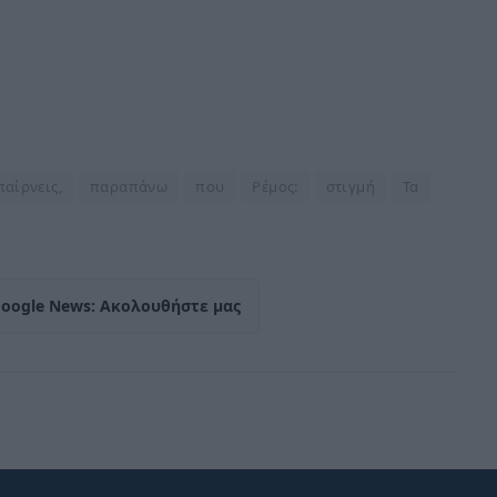
παίρνεις,
παραπάνω
που
Ρέμος:
στιγμή
Τα
Google News: Ακολουθήστε μας