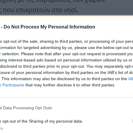
ές που επικρατούν στο νησί.
 -
Do Not Process My Personal Information
ίωσε χαρακτηριστικά πως «φέτος το
έλεια καταιγίδα, να το πω έτσι. Όλα
to opt-out of the sale, sharing to third parties, or processing of your per
formation for targeted advertising by us, please use the below opt-out s
τις τελευταίες εξελίξεις που
r selection. Please note that after your opt-out request is processed y
ίνονται, που καλώς γίνονται, αλλά
eing interest-based ads based on personal information utilized by us or
disclosed to third parties prior to your opt-out. You may separately opt-
λληλος. Θα μου πεις, τώρα, πρέπει να
losure of your personal information by third parties on the IAB’s list of
. This information may also be disclosed by us to third parties on the
IA
 ναυαρχίδα του ελληνικού τουρισμού,
Participants
that may further disclose it to other third parties.
ο προσεκτικοί στο πότε πρέπει να
αι σύμφωνος στο ότι πρέπει, όντως, να
l Data Processing Opt Outs
ανομία που τα τελευταία 15 χρόνια
o opt-out of the Sharing of my personal data.
α τεράστια ματαιοδοξία εκεί στη
In