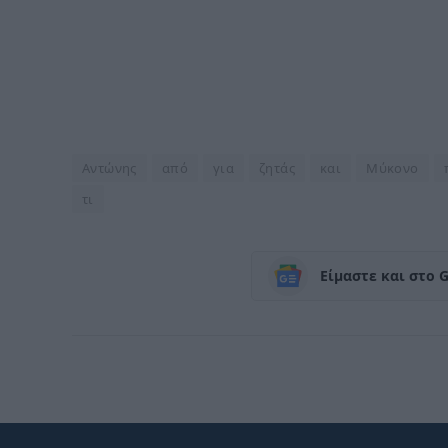
Αντώνης
από
για
ζητάς
και
Μύκονο
τι
Είμαστε και στο 