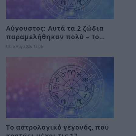
Αύγουστος: Αυτά τα 2 ζώδια
παραμελήθηκαν πολύ – Το
Σύμπαν τους δίνει τύχη το
Πε, 6 Αυγ 2026 18:06
Σαββατοκύριακο
Tο αστρολογικό γεγονός, που
κρατάει μέχρι τις 17