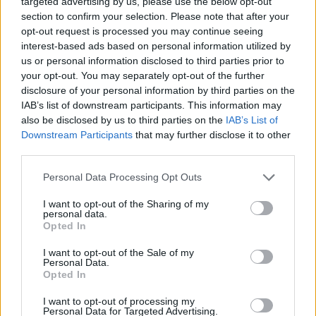
targeted advertising by us, please use the below opt-out
section to confirm your selection. Please note that after your
opt-out request is processed you may continue seeing
interest-based ads based on personal information utilized by
us or personal information disclosed to third parties prior to
your opt-out. You may separately opt-out of the further
Άρτα
Διάφορα
εγκύου
θάνατό
Θρίλερ
disclosure of your personal information by third parties on the
καταστράφηκαν
με
Νέο
ότι…..
πληροφορίες
IAB’s list of downstream participants. This information may
also be disclosed by us to third parties on the
IAB’s List of
στην
Τα…
της
τον
Downstream Participants
that may further disclose it to other
third parties.
Personal Data Processing Opt Outs
I want to opt-out of the Sharing of my
personal data.
Opted In
I want to opt-out of the Sale of my
Personal Data.
Opted In
I want to opt-out of processing my
Personal Data for Targeted Advertising.