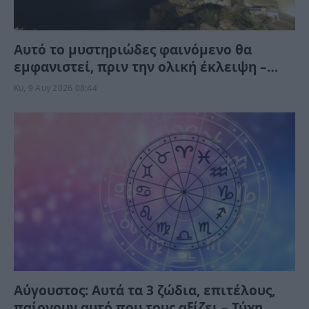
Αυτό το μυστηριώδες φαινόμενο θα
εμφανιστεί, πριν την ολική έκλειψη –
Μπορείτε να το δείτε αλλά όχι να το
Κυ, 9 Αυγ 2026 08:44
φωτογραφίσετε
Αύγουστος: Αυτά τα 3 ζώδια, επιτέλους,
παίρνουν αυτό που τους αξίζει – Τύχη,