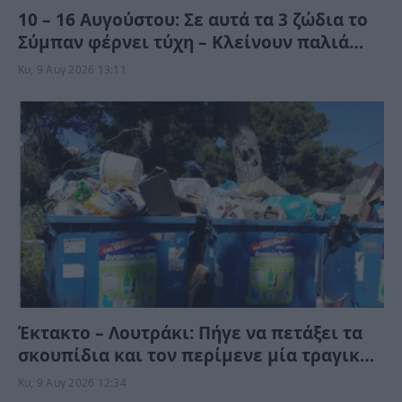
10 – 16 Αυγούστου: Σε αυτά τα 3 ζώδια το
Σύμπαν φέρνει τύχη – Κλείνουν παλιά
τεφτέρια και τους αντιμετωπίζουν
Κυ, 9 Αυγ 2026 13:11
ανατροπές
Έκτακτο – Λουτράκι: Πήγε να πετάξει τα
σκουπίδια και τον περίμενε μία τραγική
στιγμή
Κυ, 9 Αυγ 2026 12:34