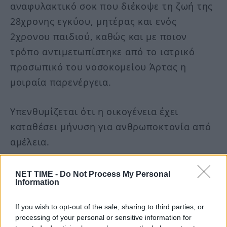
αναφυλακτικό σοκ που διέκοψε τη ζωή της
28χρονης εγκύου, μητέρας και ενός
2χρονου παιδιού, καθώς και με ποιον
τρόπο αντιμετωπίστηκε από το ιατρικό
προσωπικό του νοσοκομείου Άρτας η
μοιραία παρενέργεια.
Υπενθυμίζεται ότι η οικογένεια έχει
καταθέσει μήνυση για ανθρωποκτονία από
αμέλεια.
Δείτε το βίντεο – Ολοκληρώθηκε η
NET TIME -
Do Not Process My Personal
Information
εκταφή της άτυχης Σπυριδούλας
If you wish to opt-out of the sale, sharing to third parties, or
processing of your personal or sensitive information for