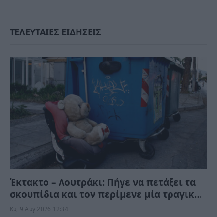
ΤΕΛΕΥΤΑΙΕΣ ΕΙΔΗΣΕΙΣ
Έκτακτο – Λουτράκι: Πήγε να πετάξει τα
σκουπίδια και τον περίμενε μία τραγική
στιγμή
Κυ, 9 Αυγ 2026 12:34