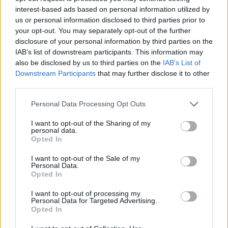
προσκήνιο.
interest-based ads based on personal information utilized by
us or personal information disclosed to third parties prior to
Λέων
your opt-out. You may separately opt-out of the further
disclosure of your personal information by third parties on the
IAB’s list of downstream participants. This information may
Για τον Λέοντα, η μεγάλη πρόκληση αφορά
also be disclosed by us to third parties on the
IAB’s List of
Downstream Participants
that may further disclose it to other
την εικόνα που έχει για τον εαυτό του και
third parties.
την ανάγκη αναγνώρισης. Ο Χείρωνας
Personal Data Processing Opt Outs
μπορεί να οδηγήσει σε μια βαθιά
αναθεώρηση του τρόπου με τον οποίο
I want to opt-out of the Sharing of my
personal data.
ορίζει την προσωπική του αξία,
Opted In
προσφέροντας τελικά μια πιο αυθεντική
I want to opt-out of the Sale of my
Personal Data.
αυτοπεποίθηση.
Opted In
I want to opt-out of processing my
Υδροχόος
Personal Data for Targeted Advertising.
Opted In
Οι αλλαγές για τον Υδροχόο αναμένονται