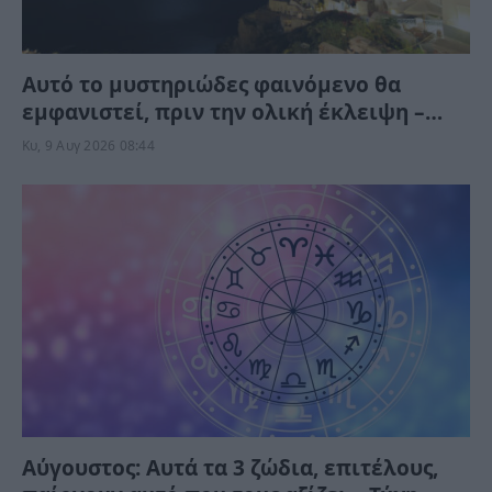
Αυτό το μυστηριώδες φαινόμενο θα
εμφανιστεί, πριν την ολική έκλειψη –
Μπορείτε να το δείτε αλλά όχι να το
Κυ, 9 Αυγ 2026 08:44
φωτογραφίσετε
Αύγουστος: Αυτά τα 3 ζώδια, επιτέλους,