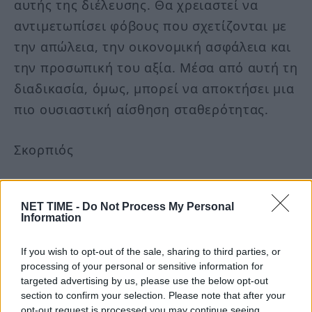
αυτής της διέλευσης. Θα χρειαστεί να
αντιμετωπίσει φόβους που σχετίζονται με
την απώλεια, την οικονομική ασφάλεια και
την προσωπική του αξία. Μέσα από αυτή τη
διαδικασία, όμως, μπορεί να αποκτήσει μια
πιο ουσιαστική αίσθηση σταθερότητας.
Σκορπιός
Ως το απέναντι ζώδιο του Ταύρου, ο
NET TIME -
Do Not Process My Personal
Σκορπιός καλείται να συμφιλιωθεί με την
Information
ευαλωτότητά του. Ζητήματα που αφορούν
την εμπιστοσύνη, την εικόνα του σώματος,
If you wish to opt-out of the sale, sharing to third parties, or
processing of your personal or sensitive information for
την υγεία αλλά και την οικονομική
targeted advertising by us, please use the below opt-out
ασφάλεια ενδέχεται να βρεθούν στο
section to confirm your selection. Please note that after your
opt-out request is processed you may continue seeing