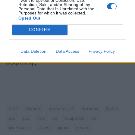
I want to opt-out of Collection, Use,
Retention, Sale, and/or Sharing of my
ιδιαίτερα έντονες, καθώς η συγκεκριμένη
Personal Data that Is Unrelated with the
Purposes for which it was collected.
διέλευση συμπίπτει με άλλες σημαντικές
Opted Out
πλανητικές επιρροές. Τα επόμενα χρόνια
CONFIRM
μπορεί να φέρουν βαθιές μεταμορφώσεις
σε προσωπικό αλλά και επαγγελματικό
Data Deletion
Data Access
Privacy Policy
επίπεδο, οδηγώντας τον σε μια νέα φάση
ωρίμανσης.
«Στα
Αλλαγές
αστρολογικό
Διάφορα
ζώδια
και
μια
που
σε
συμβαίνει
το
φαινόμενο
φέρνει
φορά
χρονιά