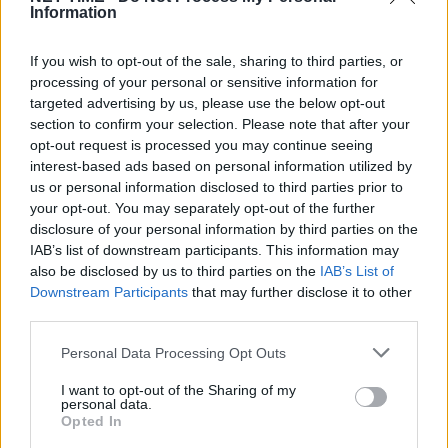
Information
γλυκά σε σχήμα μισοφεγγαριού γεμισμένα
με τυρί.
If you wish to opt-out of the sale, sharing to third parties, or
processing of your personal or sensitive information for
targeted advertising by us, please use the below opt-out
Πιταράκια
section to confirm your selection. Please note that after your
«Η ζύμη ζαχαροπλαστικής γίνεται συνήθως
opt-out request is processed you may continue seeing
interest-based ads based on personal information utilized by
με αλεύρι, ελαιόλαδο, ξύδι ή χυμό
us or personal information disclosed to third parties prior to
λεμονιού, αλάτι και χλιαρό νερό, ενώ η
your opt-out. You may separately opt-out of the further
disclosure of your personal information by third parties on the
γέμιση μπορεί να είναι τόσο απλή όσο
IAB’s list of downstream participants. This information may
θρυμματισμένο ντόπιο τυρί (όπως
also be disclosed by us to third parties on the
IAB’s List of
Downstream Participants
that may further disclose it to other
μανούρα) ανακατεμένο με φρεσκοτριμμένο
third parties.
πιπέρι. Άλλες παραλλαγές της γέμισης
Personal Data Processing Opt Outs
τυριού περιλαμβάνουν ένα μείγμα από
ντόπιο τυρί μυζήθρα, αυγά, δυόσμο και
I want to opt-out of the Sharing of my
personal data.
αλάτι ή έναν συνδυασμό από ψιλοκομμένα
Opted In
κόκκινα κρεμμύδια με ξηρό τυρί Melian.