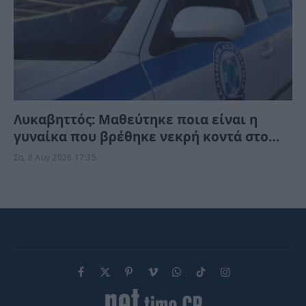
Λυκαβηττός: Μαθεύτηκε ποια είναι η
γυναίκα που βρέθηκε νεκρή κοντά στο
εκκλησάκι – Τι της συνέβη;
Σα, 8 Αυγ 2026 17:35
Facebook
X
Pinterest
Vimeo
WhatsApp
TikTok
Instagram
(Twitter)