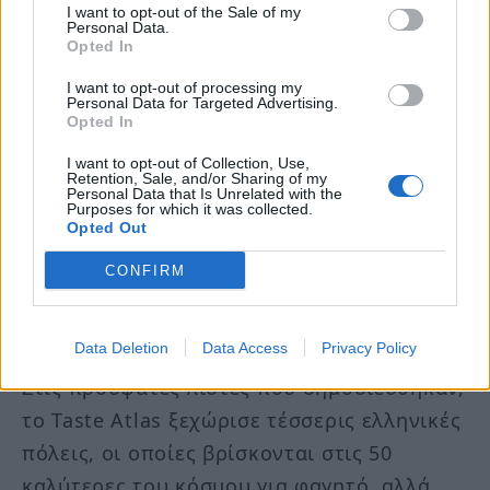
I want to opt-out of the Sale of my
Υπάρχει επίσης μια γλυκιά εκδοχή της
Personal Data.
Opted In
ζύμης που χρησιμοποιεί μια γέμιση από
I want to opt-out of processing my
τυρί μυζήθρα, ζάχαρη, αυγά και κανέλα»
Personal Data for Targeted Advertising.
Opted In
αναφέρει το Taste Atlas.
I want to opt-out of Collection, Use,
Retention, Sale, and/or Sharing of my
Λίγους μήνες πριν, οδηγός γευσιγνωσίας
Personal Data that Is Unrelated with the
Purposes for which it was collected.
είχε συμπεριλάβει στη λίστα με τα 150
Opted Out
θρυλικά γλυκοπωλεία στον κόσμο τα
CONFIRM
«Τρίγωνα Ελενίδης», που φιγουράριζαν
στην 50ή θέση.
Data Deletion
Data Access
Privacy Policy
Στις πρόσφατες λίστες που δημοσιεύθηκαν,
το Taste Atlas ξεχώρισε τέσσερις ελληνικές
πόλεις, οι οποίες βρίσκονται στις 50
καλύτερες του κόσμου για φαγητό, αλλά