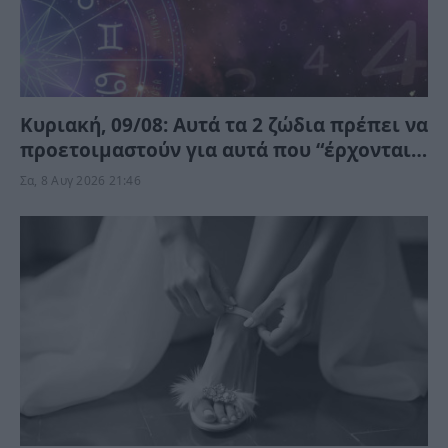
Κυριακή, 09/08: Αυτά τα 2 ζώδια πρέπει να
προετοιμαστούν για αυτά που “έρχονται”
– Ποιοι κερδίζουν;
Σα, 8 Αυγ 2026 21:46