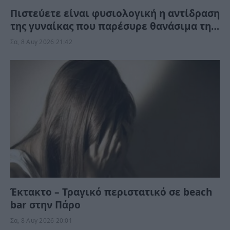
Πιστεύετε είναι φυσιολογική η αντίδραση
της γυναίκας που παρέσυρε θανάσιμα τη
34χρονη νύφη; «Θέλω τον πατέρα μου…»
Σα, 8 Αυγ 2026 21:42
(Βίντεο)
Έκτακτο – Τραγικό περιστατικό σε beach
bar στην Πάρο
Σα, 8 Αυγ 2026 20:01