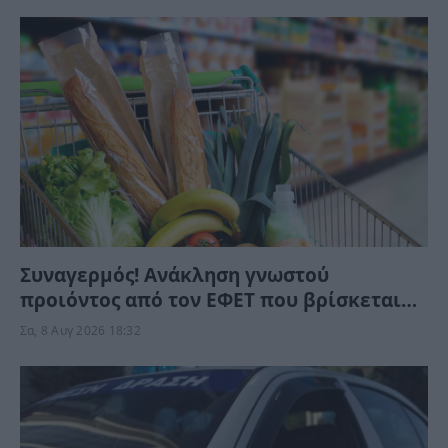
Συναγερμός! Ανάκληση γνωστού
προιόντος από τον ΕΦΕΤ που βρίσκεται
στα ράφια των σούπερ μάρκετ – Μην το
Σα, 8 Αυγ 2026 18:32
καταναλώσετε