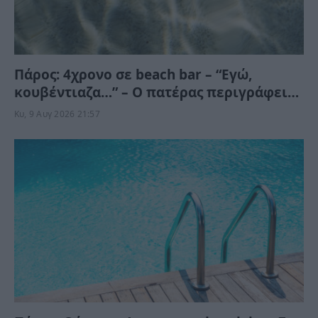
Πάρος: 4χρονο σε beach bar – “Εγώ,
κουβέντιαζα…” – Ο πατέρας περιγράφει
τις στιγμές της τραγωδίας που χτύπησε
Κυ, 9 Αυγ 2026 21:57
την πόρτα του