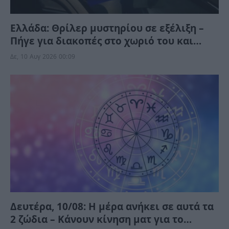
Ελλάδα: Θρίλερ μυστηρίου σε εξέλιξη –
Πήγε για διακοπές στο χωριό του και
βρέθηκε νεκρός – Τι συνέβη λίγες ώρες
Δε, 10 Αυγ 2026 00:09
πριν;
Δευτέρα, 10/08: Η μέρα ανήκει σε αυτά τα
2 ζώδια – Κάνουν κίνηση ματ για το