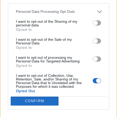
third parties.
Personal Data Processing Opt Outs
I want to opt-out of the Sharing of my
personal data.
Opted In
I want to opt-out of the Sale of my
Personal Data.
–
x-factor
διαγωνιζόμενος
Διάφορα
Opted In
ελληνικού
μητέρα
Πέθανε
σε
Σοκ
του
I want to opt-out of processing my
Personal Data for Targeted Advertising.
Opted In
I want to opt-out of Collection, Use,
Retention, Sale, and/or Sharing of my
Personal Data that Is Unrelated with the
Purposes for which it was collected.
Opted Out
CONFIRM