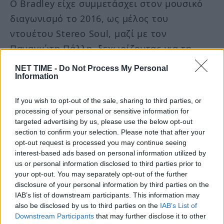
Ο Bradley είχε συμμετάσχει στον μουσικό
διαγωνισμό το 2016, ως μέλος του
ντουέτου Stereo Soul, μαζί με τον
Παναγιώτη Πάλλη, ξεχωρίζοντας για τη
φωνή του, το ταλέντο και τη σκηνική του
NET TIME -
Do Not Process My Personal
Information
παρουσία. Η καταγωγή του ήταν βρετανική,
ωστόσο είχε αγαπηθεί ιδιαίτερα από το
If you wish to opt-out of the sale, sharing to third parties, or
ελληνικό κοινό.
processing of your personal or sensitive information for
targeted advertising by us, please use the below opt-out
section to confirm your selection. Please note that after your
opt-out request is processed you may continue seeing
interest-based ads based on personal information utilized by
us or personal information disclosed to third parties prior to
your opt-out. You may separately opt-out of the further
disclosure of your personal information by third parties on the
IAB’s list of downstream participants. This information may
also be disclosed by us to third parties on the
IAB’s List of
Downstream Participants
that may further disclose it to other