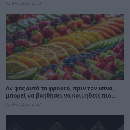
μέλλον
Κυ, 9 Αυγ 2026 22:30
Αν φας αυτό το φρούτο, πριν τον ύπνο,
μπορεί να βοηθήσει να κοιμηθείς πιο
γρήγορα – Λέγεται και “το υπνωτικό της
Κυ, 9 Αυγ 2026 22:27
φύσης”