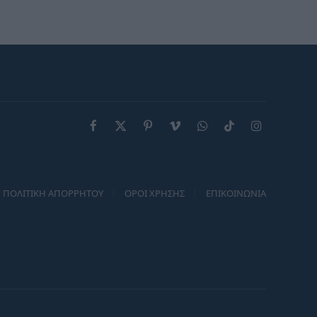
επόμενο διάστημα
Facebook
X
Pinterest
Vimeo
WhatsApp
TikTok
Instagram
(Twitter)
ΠΟΛΙΤΙΚΗ ΑΠΟΡΡΗΤΟΥ
ΟΡΟΙ ΧΡΗΣΗΣ
ΕΠΙΚΟΙΝΩΝΙΑ