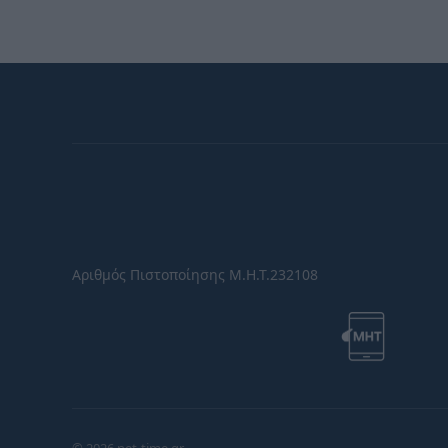
Αριθμός Πιστοποίησης Μ.Η.Τ.232108