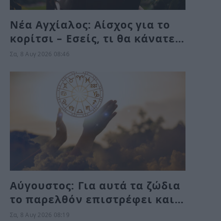
Νέα Αγχίαλος: Αίσχος για το
κορίτσι – Εσείς, τι θα κάνατε
στην αηδιαστική υπόθεση με
Σα, 8 Αυγ 2026 08:46
τον γείτονα αν ήταν η δική
σας κόρη;
Αύγουστος: Για αυτά τα ζώδια
το παρελθόν επιστρέφει και
κλείνουν παλιοί κύκλοι το
Σα, 8 Αυγ 2026 08:19