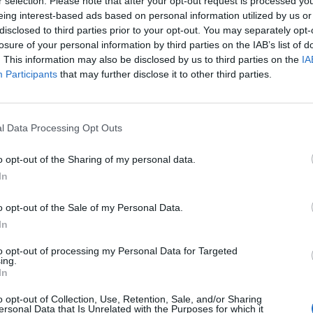
r selection. Please note that after your opt-out request is processed y
eing interest-based ads based on personal information utilized by us or
 72χρονο να οδηγεί δίκυκλη
disclosed to third parties prior to your opt-out. You may separately opt-
μενος στο ρεύμα προς Αθήνα, αλλά με
losure of your personal information by third parties on the IAB’s list of
. This information may also be disclosed by us to third parties on the
IA
Participants
that may further disclose it to other third parties.
ριμελές Πλημμελειοδικείο Βόλου, μετά
l Data Processing Opt Outs
τηγορούμενος κατά της πρωτόδικης
o opt-out of the Sharing of my personal data.
επιβληθεί ποινή φυλάκισης 18 μηνών,
In
ως. Το δικαστήριο τον έκρινε εκ νέου
o opt-out of the Sale of my Personal Data.
απείθεια, μειώνοντας την ποινή.
In
to opt-out of processing my Personal Data for Targeted
 δικαστήριο, ο ηλικιωμένος
ing.
In
και κατάθλιψης. Εκείνη την ημέρα
o opt-out of Collection, Use, Retention, Sale, and/or Sharing
ersonal Data that Is Unrelated with the Purposes for which it
της Ελασσόνας και πήρε τη