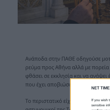
Ανάποδα στην ΠΑΘΕ οδηγούσε μοτο
ρεύμα προς Αθήνα αλλά με πορεία
φθάσει σε εκκλησία και να ανάψει
που έχει αποβιώσει.
NET TIME
Το περιστατικό είχε σημειωθεί στι
If you wish 
sensitive in
αστυνομικοί της Τροχαίας Αυτοκ