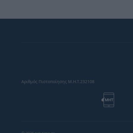
Αριθμός Πιστοποίησης Μ.Η.Τ.232108