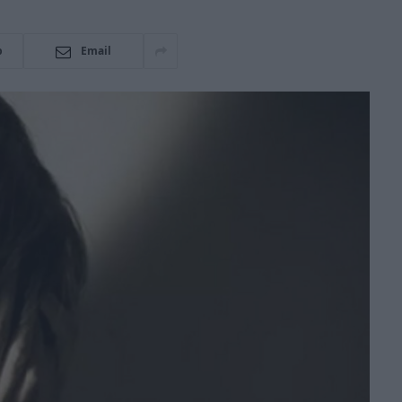
p
Email