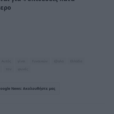
μερο
Αυτός
γίνει
Γυναικών
έβαλα
Ελλάδα
τον
φωνές
Google News: Ακολουθήστε μας