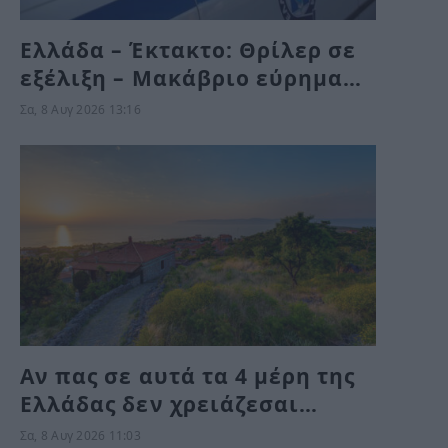
Ελλάδα – Έκτακτο: Θρίλερ σε
εξέλιξη – Μακάβριο εύρημα
κοντά σε εκκλησάκι –
Σα, 8 Αυγ 2026 13:16
Αστυνομικές δυνάμεις στο
σημείο
Αν πας σε αυτά τα 4 μέρη της
Ελλάδας δεν χρειάζεσαι
κλιματιστικό ούτε τον
Σα, 8 Αυγ 2026 11:03