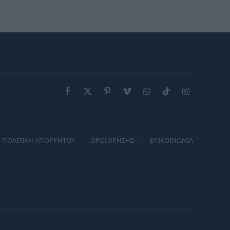
Αύγουστο
Facebook
X
Pinterest
Vimeo
WhatsApp
TikTok
Instagram
(Twitter)
ΠΟΛΙΤΙΚΗ ΑΠΟΡΡΗΤΟΥ
ΟΡΟΙ ΧΡΗΣΗΣ
ΕΠΙΚΟΙΝΩΝΙΑ