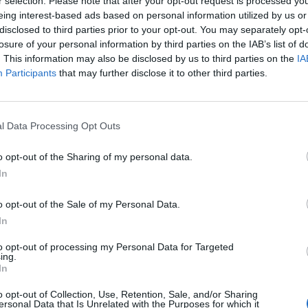
r selection. Please note that after your opt-out request is processed y
eing interest-based ads based on personal information utilized by us or
disclosed to third parties prior to your opt-out. You may separately opt-
ομικούς της ΟΠΚΕ, σε κεντρικό
losure of your personal information by third parties on the IAB’s list of
. This information may also be disclosed by us to third parties on the
IA
βη σε προσβολή γενετήσιας
Participants
that may further disclose it to other third parties.
ίκας.
l Data Processing Opt Outs
σημείο τον ακινητοποίησαν και τον
o opt-out of the Sharing of my personal data.
ξιχνίασης Εγκλημάτων Εξαρχείων, ενώ
In
ε και κατασχέθηκε μαχαίρι μήκους 18
o opt-out of the Sale of my Personal Data.
In
to opt-out of processing my Personal Data for Targeted
ρευνες, ο 45χρονος είχε επιτεθεί σε
ing.
In
ι πεζές στα Εξάρχεια, τις τελευταίες 10
o opt-out of Collection, Use, Retention, Sale, and/or Sharing
ersonal Data that Is Unrelated with the Purposes for which it