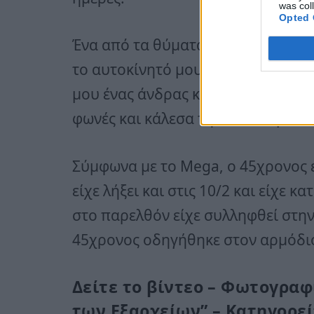
was col
Opted 
Ένα από τα θύματά του μίλησε για
το αυτοκίνητό μου στην οδό Πλαπ
μου ένας άνδρας και κατέβασε το π
φωνές και κάλεσα την Αστυνομία»,
Σύμφωνα με το Mega, ο 45χρονος ε
είχε λήξει και στις 10/2 και είχε κ
στο παρελθόν είχε συλληφθεί στην
45χρονος οδηγήθηκε στον αρμόδιο
Δείτε το βίντεο – Φωτογραφ
των Εξαρχείων” – Κατηγορείτ