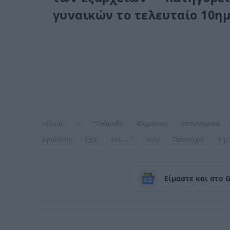
γυναικών το τελευταίο 10η
«Είναι
–
“Τρόμαξα
45χρονος
αστυνομικά
εφιάλτης
έχει
και…..”
που
Προσοχή!
της
Είμαστε και στο 