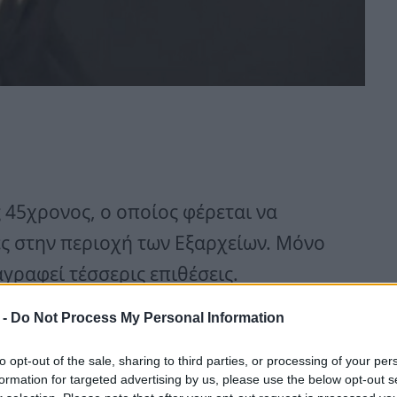
 45χρονος, ο οποίος φέρεται να
ς στην περιοχή των Εξαρχείων. Μόνο
αγραφεί τέσσερις επιθέσεις.
 -
Do Not Process My Personal Information
οσβολή γενετήσιας αξιοπρέπειας σε
ος του σχηματίστηκε δικογραφία για
to opt-out of the sale, sharing to third parties, or processing of your per
formation for targeted advertising by us, please use the below opt-out s
ση του νόμου περί όπλων.