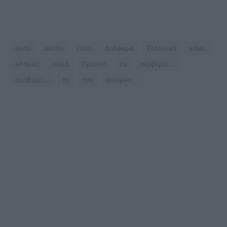
αυτό
αυτόν
Γιατί
Διάφορα
Ελληνικό
κάνει
κόσμος
ουρά
Πρωινό
σε
σερβίρει…
σερβίρει…
το
τον
φούρνο