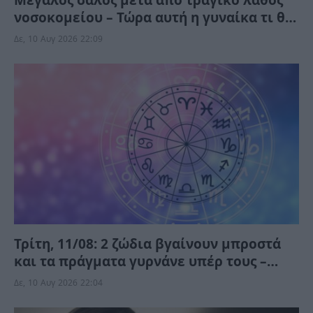
Μεγάλος σάλος μετά από τραγικό λάθος
νοσοκομείου – Τώρα αυτή η γυναίκα τι θα
κάνει;
Δε, 10 Αυγ 2026 22:09
Τρίτη, 11/08: 2 ζώδια βγαίνουν μπροστά
και τα πράγματα γυρνάνε υπέρ τους –
Παίρνουν αυτό που θέλουν
Δε, 10 Αυγ 2026 22:04