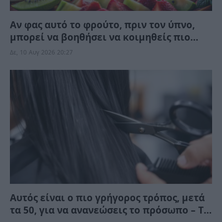
Αν φας αυτό το φρούτο, πριν τον ύπνο,
μπορεί να βοηθήσει να κοιμηθείς πιο
γρήγορα – Λέγεται και “το υπνωτικό της
Δε, 10 Αυγ 2026 20:27
φύσης”
Αυτός είναι ο πιο γρήγορος τρόπος, μετά
τα 50, για να ανανεώσεις το πρόσωπο – Το