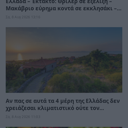
Ελλάδα – Έκτακτο: Θρίλερ σε εξέλιξη –
Μακάβριο εύρημα κοντά σε εκκλησάκι –
Αστυνομικές δυνάμεις στο σημείο
Σα, 8 Αυγ 2026 13:16
Αν πας σε αυτά τα 4 μέρη της Ελλάδας δεν
χρειάζεσαι κλιματιστικό ούτε τον
Αύγουστο
Σα, 8 Αυγ 2026 11:03