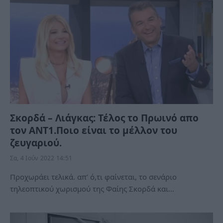
Σκορδά – Λιάγκας: Τέλος το Πρωινό απο
τον ANT1.Ποιο είναι το μέλλον του
ζευγαριού.
Σα, 4 Ιούν 2022 14:51
Προχωράει τελικά. απ’ ό,τι φαίνεται, το σενάριο
τηλεοπτικού χωρισμού της Φαίης Σκορδά και…