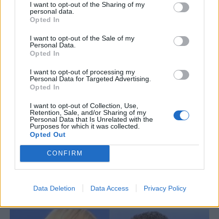
I want to opt-out of the Sharing of my
personal data.
Opted In
I want to opt-out of the Sale of my
Personal Data.
Opted In
I want to opt-out of processing my
Personal Data for Targeted Advertising.
Opted In
I want to opt-out of Collection, Use,
Retention, Sale, and/or Sharing of my
Ζήνα Κουτσελίνη:Έδωσε στον αέρα του
Personal Data that Is Unrelated with the
Μουτσινά την Φαίη Σκορδά.Που θα πάει η
Purposes for which it was collected.
Opted Out
Σκορδά αν τελικά φύγει από το Πρωινό.
CONFIRM
Πα, 1 Ιούλ 2022 11:21
Η Ζήνα Κουτσελίνη γνωρίζει όσο ελάχιστοι την
τηλεοπτική πιάτσα, αφού θήτευσε πίσω από…
Data Deletion
Data Access
Privacy Policy