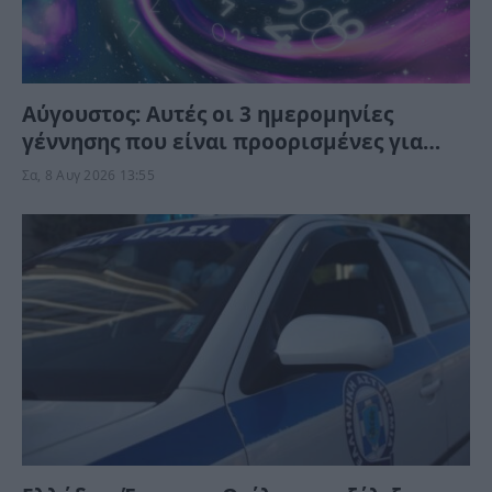
Αύγουστος: Αυτές οι 3 ημερομηνίες
γέννησης που είναι προορισμένες για
τύχη και αφθονία – Το Σύμπαν τις ευνοεί
Σα, 8 Αυγ 2026 13:55