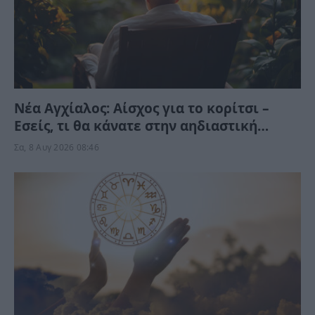
Νέα Αγχίαλος: Αίσχος για το κορίτσι –
Εσείς, τι θα κάνατε στην αηδιαστική
υπόθεση με τον γείτονα αν ήταν η δική
Σα, 8 Αυγ 2026 08:46
σας κόρη;