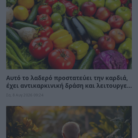
Αυτό το λαδερό προστατεύει την καρδιά,
έχει αντικαρκινική δράση και λειτουργεί
κατά της γήρανσης, χωρίς να το γνωρίζετε
Σα, 8 Αυγ 2026 09:24