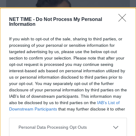
NET TIME -
Do Not Process My Personal
Information
If you wish to opt-out of the sale, sharing to third parties, or
processing of your personal or sensitive information for
targeted advertising by us, please use the below opt-out
section to confirm your selection. Please note that after your
opt-out request is processed you may continue seeing
interest-based ads based on personal information utilized by
Γιώργος Λιάγκας:Ποια διαδέχεται τη Φαίη
us or personal information disclosed to third parties prior to
Σκορδά στο Πρωινό του ΑΝΤ1.Ποιοι θα
your opt-out. You may separately opt-out of the further
είναι στο πλατό της νέας εκπομπής.
disclosure of your personal information by third parties on the
IAB’s list of downstream participants. This information may
Κυ, 24 Ιούλ 2022 12:56
also be disclosed by us to third parties on the
IAB’s List of
Η αποχώρηση της Φαίης Σκορδά, ύστερα από εννέα
Downstream Participants
that may further disclose it to other
χρόνια, από τον ΑΝΤ1 οδηγεί…
third parties.
Personal Data Processing Opt Outs