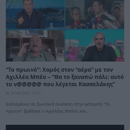
“Το πρωινό”: Χαμός στον “αέρα” με τον
Αχιλλέα Μπέο – “Θα το ξαναπώ πάλι: αυτό
το ν@@@@@ που λέγεται Κασσελάκης”
Δε, 9 Οκτ 2023 11:33
Καλεσμένος σε ζωντανή σύνδεση στην εκπομπή “Το
πρωινό” βρέθηκε ο Αχιλλέας Μπέος και…