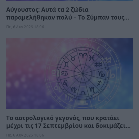
Αύγουστος: Αυτά τα 2 ζώδια
παραμελήθηκαν πολύ – Το Σύμπαν τους
δίνει τύχη το Σαββατοκύριακο
Πε, 6 Αυγ 2026 18:06
Tο αστρολογικό γεγονός, που κρατάει
μέχρι τις 17 Σεπτεμβρίου και δοκιμάζει
αξίες, πορτοφόλι και φέρνει στην
Πε, 6 Αυγ 2026 18:06