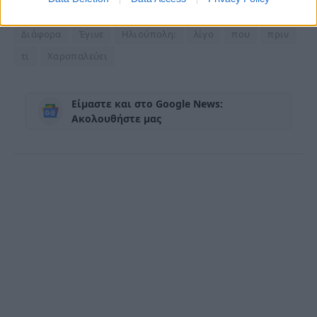
17χρονη
από
για
γνωστό
δεύτερη
Διάφορα
Έγινε
Ηλιούπολη:
λίγο
που
πριν
τι
Χαροπαλεύει
Είμαστε και στο Google News:
Ακολουθήστε μας