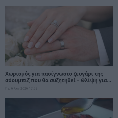
επιφάνεια παλιές πληγές
Χωρισμός για πασίγνωστο ζευγάρι της
σόουμπιζ που θα συζητηθεί – Θλίψη για
την κόρη ευρωβουλευτή
Πε, 6 Αυγ 2026 17:58