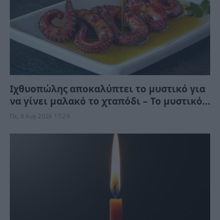
Ιχθυοπώλης αποκαλύπτει το μυστικό για
να γίνει μαλακό το χταπόδι – Το μυστικό
είναι μετά το βράσιμο
Πε, 6 Αυγ 2026 17:29