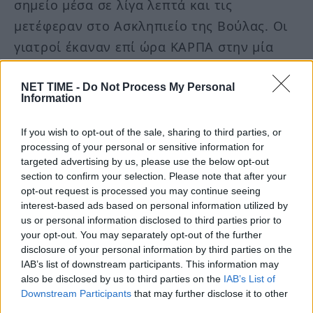
σημείο μέσα σε λίγα λεπτά και τις
μετέφεραν στο Ασκληπιείο της Βούλας. Οι
γιατροί έκαναν επί ώρα ΚΑΡΠΑ στην μία
17χρονη αλλά λίγο μετά υπέκυψε στα
τραύματά της.
NET TIME -
Do Not Process My Personal
Information
Η δεύτερη μεταφέρθηκε στο ΚΑΤ όπου και
If you wish to opt-out of the sale, sharing to third parties, or
processing of your personal or sensitive information for
συνεχίζει και νοσηλεύεται μέχρι και αυτή
targeted advertising by us, please use the below opt-out
τη στιγμή, δίνοντας την πιο σκληρή μάχη
section to confirm your selection. Please note that after your
της ζωής της.
opt-out request is processed you may continue seeing
interest-based ads based on personal information utilized by
us or personal information disclosed to third parties prior to
Οι αρχές ερευνούν και τα κινητά των
your opt-out. You may separately opt-out of the further
disclosure of your personal information by third parties on the
κοριτσιών ώστε ώστε να διαπιστωθεί αν
IAB’s list of downstream participants. This information may
υπάρχουν μηνύματα ή συνομιλίες που
also be disclosed by us to third parties on the
IAB’s List of
πυροδότησαν την αδιανόητη κίνησή τους.
Downstream Participants
that may further disclose it to other
third parties.