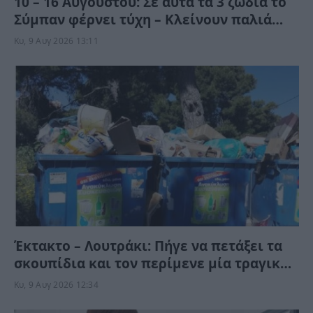
10 – 16 Αυγούστου: Σε αυτά τα 3 ζώδια το
Σύμπαν φέρνει τύχη – Κλείνουν παλιά
τεφτέρια και τους αντιμετωπίζουν
Κυ, 9 Αυγ 2026 13:11
ανατροπές
Έκτακτο – Λουτράκι: Πήγε να πετάξει τα
σκουπίδια και τον περίμενε μία τραγική
στιγμή
Κυ, 9 Αυγ 2026 12:34