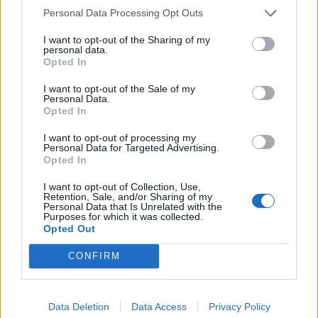
Personal Data Processing Opt Outs
I want to opt-out of the Sharing of my
personal data.
Opted In
I want to opt-out of the Sale of my
blog
άσπρη
δούμε
θα
Καιρός
Κλείδωσαν:
Personal Data.
Opted In
μέρα
ποτέ
πρώτα
στη
Τα
χιόνια
χώρα
I want to opt-out of processing my
Personal Data for Targeted Advertising.
Opted In
I want to opt-out of Collection, Use,
Retention, Sale, and/or Sharing of my
Personal Data that Is Unrelated with the
Purposes for which it was collected.
Opted Out
CONFIRM
Data Deletion
Data Access
Privacy Policy