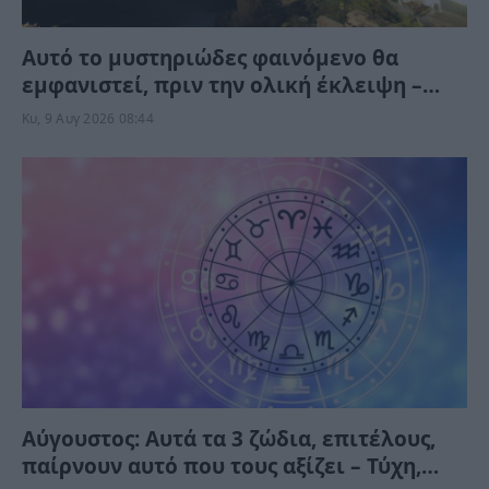
Αυτό το μυστηριώδες φαινόμενο θα
εμφανιστεί, πριν την ολική έκλειψη –
Μπορείτε να το δείτε αλλά όχι να το
Κυ, 9 Αυγ 2026 08:44
φωτογραφίσετε
Αύγουστος: Αυτά τα 3 ζώδια, επιτέλους,
παίρνουν αυτό που τους αξίζει – Τύχη,