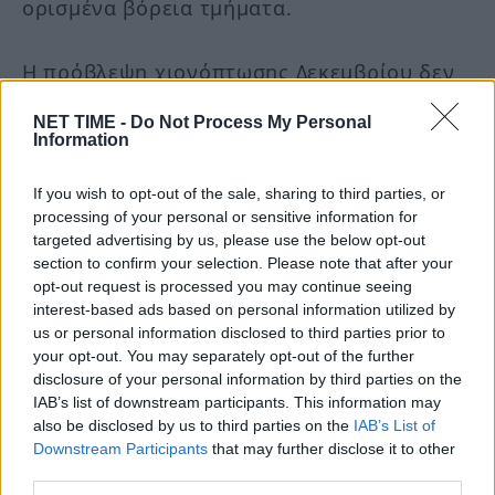
ορισμένα βόρεια τμήματα.
Η πρόβλεψη χιονόπτωσης Δεκεμβρίου δεν
δείχνει σημαντική βελτίωση εκτός από τα
NET TIME -
Do Not Process My Personal
συνηθισμένα υψηλότερα υψόμετρα των
Information
βόρειων τμημάτων και μια μικρή περιοχή
If you wish to opt-out of the sale, sharing to third parties, or
στις νότιες Άλπεις και πάνω από τα
processing of your personal or sensitive information for
νοτιοανατολικά.
targeted advertising by us, please use the below opt-out
section to confirm your selection. Please note that after your
opt-out request is processed you may continue seeing
Δεν προβλέπεται σημαντική αλλαγή για τον
interest-based ads based on personal information utilized by
Ιανουάριο σε ολόκληρη την ήπειρο. Όπως
us or personal information disclosed to third parties prior to
your opt-out. You may separately opt-out of the further
δείχνει η πρόβλεψη, η πιθανότητα
disclosure of your personal information by third parties on the
χιονοπτώσεων αυξάνεται προς τα
IAB’s list of downstream participants. This information may
also be disclosed by us to third parties on the
IAB’s List of
βορειοανατολικά και σε ορισμένες
Downstream Participants
that may further disclose it to other
περιοχές στα κεντρικά τμήματα.
third parties.