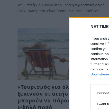
Τον Σεπτέμβριο κάνει πρεμιέρα η τηλεοπτική σειρά
ντοκιμαντέρ που είναι βασισμένη στην υπόθεση…
NET TIME
If you wish 
sensitive in
confirm you
continue se
information 
further disc
participants
Downstream 
«Τουρισμός για όλους»: Πότε
ξεκινούν οι αιτήσεις και ποιοι
Persona
μπορούν να πάρουν το πιο
I want t
υψηλό ποσό