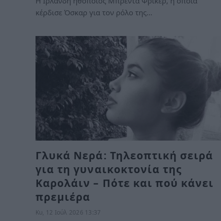
Η Ιρλανδή ηθοποιός Μπρέντα Φρίκερ, η οποία
κέρδισε Όσκαρ για τον ρόλο της…
Γλυκά Νερά: Τηλεοπτική σειρά
για τη γυναικοκτονία της
Καρολάιν – Πότε και πού κάνει
πρεμιέρα
Κυ, 12 Ιούλ 2026 13:37