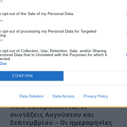
In
Πε, 9 Ιούλ 2026 10:42
o opt-out of the Sale of my Personal Data.
Αστάθεια θα παρουσιάσει ο καιρός σήμερα σε πολλές
In
περιοχές της Ελλάδας, συμπεριλαμβανομένης και…
to opt-out of processing my Personal Data for Targeted
ing.
In
o opt-out of Collection, Use, Retention, Sale, and/or Sharing
ersonal Data that Is Unrelated with the Purposes for which it
lected.
Out
CONFIRM
Data Deletion
Data Access
Privacy Policy
Πότε καταβάλλονται οι
συντάξεις Αυγούστου και
Σεπτεμβρίου – Οι ημερομηνίες