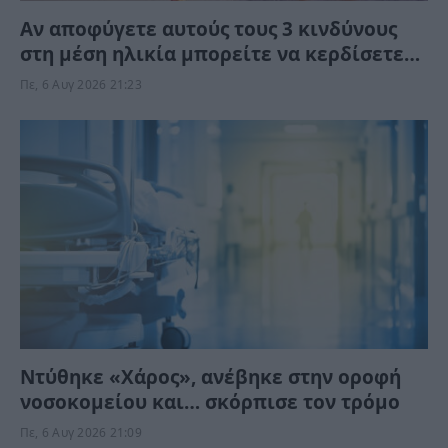
Αν αποφύγετε αυτούς τους 3 κινδύνους
στη μέση ηλικία μπορείτε να κερδίσετε
έως 13 χρόνια ζωής χωρίς άνοια
Πε, 6 Αυγ 2026 21:23
Ντύθηκε «Χάρος», ανέβηκε στην οροφή
νοσοκομείου και… σκόρπισε τον τρόμο
Πε, 6 Αυγ 2026 21:09