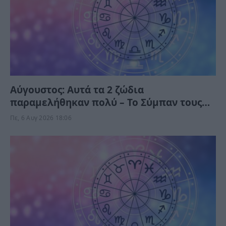
Αύγουστος: Αυτά τα 2 ζώδια
παραμελήθηκαν πολύ – Το Σύμπαν τους
δίνει τύχη το Σαββατοκύριακο
Πε, 6 Αυγ 2026 18:06