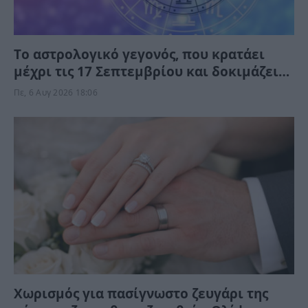
Tο αστρολογικό γεγονός, που κρατάει
μέχρι τις 17 Σεπτεμβρίου και δοκιμάζει
αξίες, πορτοφόλι και φέρνει στην
Πε, 6 Αυγ 2026 18:06
επιφάνεια παλιές πληγές
Χωρισμός για πασίγνωστο ζευγάρι της