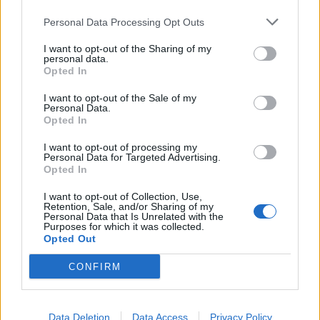
Η διαγραφή Σαμαρά δεν φαίνεται ότι
Personal Data Processing Opt Outs
πλήττει σημαντικά το κυβερνών κόμμα,
που συνεχίζει να εμφανίζει σημαντικό
I want to opt-out of the Sharing of my
personal data.
ποσοστό συσπείρωσης ανάμεσα στους
Opted In
οπαδούς του, ενώ όλη αυτή η διάσπαση
I want to opt-out of the Sale of my
Personal Data.
στον κεντρώο χώρο και η κινητικότητα
Opted In
ανάμεσα στους ψηφοφόρους της
I want to opt-out of processing my
κατακερματισμένης αριστεράς φαίνεται ότι
Personal Data for Targeted Advertising.
Opted In
ευνοεί ακόμα περισσότερο την Νέα
Δημοκρατία, που προς το παρόν
I want to opt-out of Collection, Use,
Retention, Sale, and/or Sharing of my
Personal Data that Is Unrelated with the
εξακολουθεί να παίζει χωρίς αντίπαλο…
Purposes for which it was collected.
Opted Out
CONFIRM
Data Deletion
Data Access
Privacy Policy