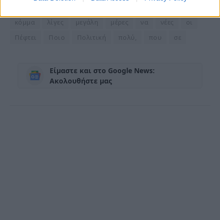
δείχνουν
δημοσκοπήσεις
δούμε
έκπληξη
θα
κόμμα
λίγες
μεγάλη
μέρες
να
νέες
οι
Πέφτει
Ποιο
Πολιτική
πολύ,
που
σε
Είμαστε και στο Google News:
Ακολουθήστε μας