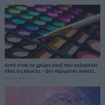
Αυτό είναι το χρώμα ρουζ που κολακεύει
όλες τις ηλικίες – Δεν περιμένει κανείς
ότι “χαρίζει” τέτοια φρεσκάδα και
Πε, 6 Αυγ 2026 20:16
νεανική όψη