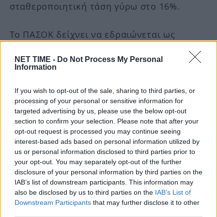
σταθεροποιητική τάση γύρω στο 16%.
Το ΠΑΣΟΚ δείχνει να εδραιώνεται ως
δεύτερη πολιτική δύναμη του χώρου,
NET TIME -
Do Not Process My Personal
ωστόσο προς το παρόν δεν δείχνει πως
Information
αναπτύσσει κυβερνητική δυναμική.
If you wish to opt-out of the sale, sharing to third parties, or
processing of your personal or sensitive information for
Δεν απειλείται…
targeted advertising by us, please use the below opt-out
Η διαφορά από την Νέα Δημοκρατία
section to confirm your selection. Please note that after your
opt-out request is processed you may continue seeing
εξακολουθεί να βρίσκεται άνω των 8
interest-based ads based on personal information utilized by
ποσοστιαίων μονάδων, κάτι που σημαίνει
us or personal information disclosed to third parties prior to
your opt-out. You may separately opt-out of the further
ότι προς το παρόν δεν φαίνεται να υπάρχει
disclosure of your personal information by third parties on the
κάποιο κόμμα που να κάνει τον Κυριάκο
IAB’s list of downstream participants. This information may
Μητσοτάκη να αισθάνεται απειλή.
also be disclosed by us to third parties on the
IAB’s List of
Downstream Participants
that may further disclose it to other
third parties.