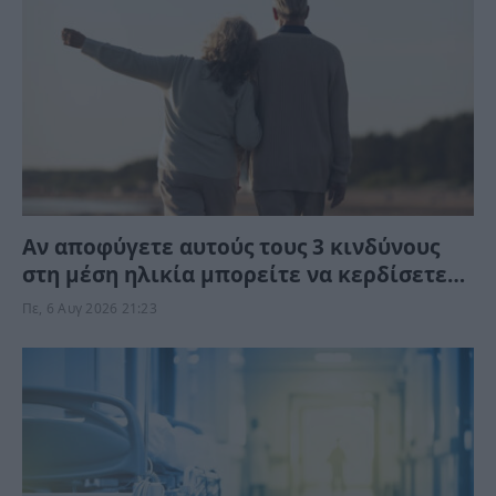
Αν αποφύγετε αυτούς τους 3 κινδύνους
στη μέση ηλικία μπορείτε να κερδίσετε
έως 13 χρόνια ζωής χωρίς άνοια
Πε, 6 Αυγ 2026 21:23