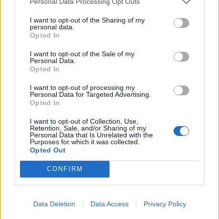
από την αρχή. Δεν με απασχολεί αν η
Personal Data Processing Opt Outs
περιοχή ανήκει στην αρμοδιότητα του
I want to opt-out of the Sharing of my
personal data.
Δασαρχείου ή της Περιφέρειας, άμεσα ως
Opted In
Δήμος Ωραιοκάστρου πρέπει να καλέσουμε
I want to opt-out of the Sale of my
όλους τους εμπλεκόμενους φορείς και να
Personal Data.
Opted In
ξαναδούμε το επιχειρησιακό πλάνο,
I want to opt-out of processing my
αντιπυρικές ζώνες, 24ωρη επιτήρηση,
Personal Data for Targeted Advertising.
Opted In
κρουνούς κλπ. Πόσο ασυνεπές είναι να
κάνουμε έναν τεράστιο αγώνα να σώσουμε
I want to opt-out of Collection, Use,
Retention, Sale, and/or Sharing of my
τον ορεινό όγκο από το να γίνει λατομείο,
Personal Data that Is Unrelated with the
Purposes for which it was collected.
αν δεν έχουμε πρώτα διασφαλίσει ότι δεν
Opted Out
κινδυνεύει από πυρκαγιά;».
CONFIRM
Δείτε το βίντεο – Τελευταία εξέλιξη:
Τρεις νεκροί από την πυρκαγιά στη
Data Deletion
Data Access
Privacy Policy