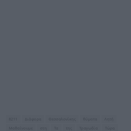
8211
Διάφορα
Θεσσαλονίκης
θύματα
Λητή
Μαθαίνουμε
στη
Τα
της
Τραγωδία
Τώρα