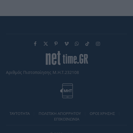
Facebook
X
Pinterest
Vimeo
WhatsApp
TikTok
Instagram
(Twitter)
Αριθμός Πιστοποίησης Μ.Η.Τ.232108
TAYTOTHTA
ΠΟΛΙΤΙΚΗ ΑΠΟΡΡΗΤΟΥ
ΟΡΟΙ ΧΡΗΣΗΣ
ΕΠΙΚΟΙΝΩΝΙΑ