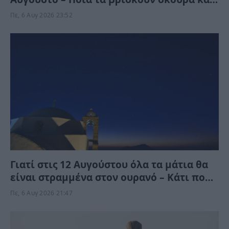
ποια αναπνεόυν
Πε, 6 Αυγ 2026 23:52
Γιατί στις 12 Αυγούστου όλα τα μάτια θα
είναι στραμμένα στον ουρανό – Κάτι πολύ
σπάνιο θα συμβεί
Πε, 6 Αυγ 2026 21:47