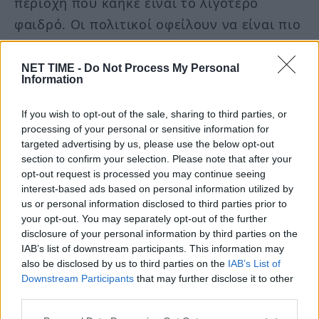
περιοχή που κάηκε είναι το λιγότερο
φαιδρό. Οι πολιτικοί οφείλουν να είναι πιο
προσεκτικοί όταν υπάρχουν απώλειες
ζωών και σημαντικές καταστροφές,
NET TIME -
Do Not Process My Personal
Information
ζητήματα εν ου παικτοίς.
If you wish to opt-out of the sale, sharing to third parties, or
Δεν είναι δυνατόν σε απόσταση λιγότερη
processing of your personal or sensitive information for
targeted advertising by us, please use the below opt-out
από 15 χιλιόμετρα από το κέντρο της
section to confirm your selection. Please note that after your
πόλης, η φωτιά στον ορεινό όγκο του
opt-out request is processed you may continue seeing
interest-based ads based on personal information utilized by
Δερβενίου να ξεκινάει από την Ανθούπολη
us or personal information disclosed to third parties prior to
και να φτάνει στη Λητή, μέρα μεσημέρι. Δεν
your opt-out. You may separately opt-out of the further
disclosure of your personal information by third parties on the
γίνεται να διανύει η φωτιά μια απόσταση 4
IAB’s list of downstream participants. This information may
χιλιόμετρων υπό αυτές τις συνθήκες. Θα
also be disclosed by us to third parties on the
IAB’s List of
πρέπει να ξαναδούμε όλο το σχέδιο
Downstream Participants
that may further disclose it to other
third parties.
πρόληψης και κατάσβεσης του βουνού μας