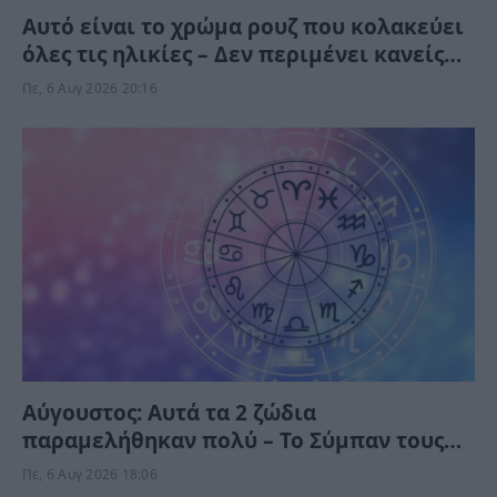
Αυτό είναι το χρώμα ρουζ που κολακεύει
όλες τις ηλικίες – Δεν περιμένει κανείς
ότι “χαρίζει” τέτοια φρεσκάδα και
Πε, 6 Αυγ 2026 20:16
νεανική όψη
Αύγουστος: Αυτά τα 2 ζώδια
παραμελήθηκαν πολύ – Το Σύμπαν τους
δίνει τύχη το Σαββατοκύριακο
Πε, 6 Αυγ 2026 18:06