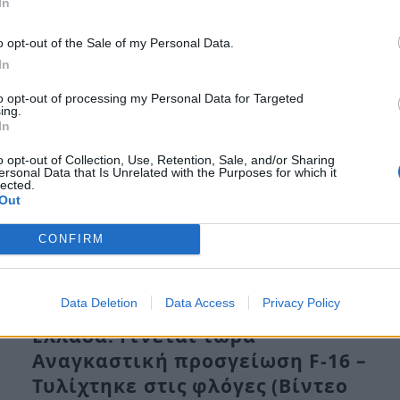
In
Ένα θρίλερ βρίσκεται σε εξέλιξη στον Πειραιά με ένα
ζευγάρι να βρίσκεται νεκρό…
o opt-out of the Sale of my Personal Data.
In
to opt-out of processing my Personal Data for Targeted
ing.
In
o opt-out of Collection, Use, Retention, Sale, and/or Sharing
ersonal Data that Is Unrelated with the Purposes for which it
lected.
Out
CONFIRM
Data Deletion
Data Access
Privacy Policy
Ελλάδα: Γίνεται τώρα –
Αναγκαστική προσγείωση F-16 –
Τυλίχτηκε στις φλόγες (Βίντεο