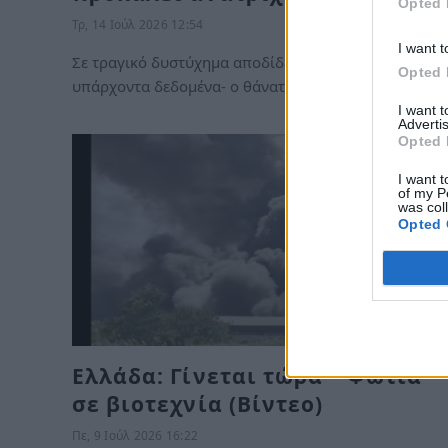
Opted 
Τρ, 14 Ιούλ 2026 12:54
I want t
Σε τραγικό δυστύχημα αποδίδεται -σύμφωνα με τα
Opted 
υπάρχοντα δεδομένα- ο θάνατος ενός 28χρονου…
I want 
Advertis
Opted 
I want t
of my P
was col
Opted 
Ελλάδα: Γίνεται τώρα – Φωτιά
σε βιοτεχνία (Βίντεο)
Πε, 9 Ιούλ 2026 16:22