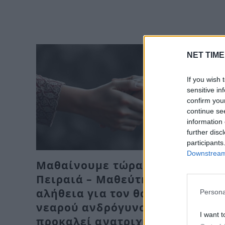
NET TIME
If you wish 
sensitive in
confirm you
continue se
information 
further disc
participants
Downstream 
Μαθαίνουμε τώρα για τον
Πειραιά – Μαθεύτηκε όλη η
αλήθεια για τον θάνατο του
Persona
νεαρού ανδρόγυνου και
I want t
προκαλεί ανατριχίλα