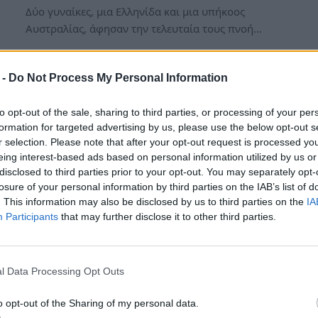
Δύο γυναίκες, μια Ελληνίδα και μια υπήκοος
Αυστραλίας, άφησαν την τελευταία τους πνοή…
 -
Do Not Process My Personal Information
to opt-out of the sale, sharing to third parties, or processing of your per
formation for targeted advertising by us, please use the below opt-out s
r selection. Please note that after your opt-out request is processed y
eing interest-based ads based on personal information utilized by us or
disclosed to third parties prior to your opt-out. You may separately opt-
losure of your personal information by third parties on the IAB’s list of
. This information may also be disclosed by us to third parties on the
IA
Participants
that may further disclose it to other third parties.
Μαθαίνουμε τώρα για το θρίλερ
στον Πειραιά – Νεκρό νεαρό
ανδρόγυνο
l Data Processing Opt Outs
Τρ, 14 Ιούλ 2026 12:15
o opt-out of the Sharing of my personal data.