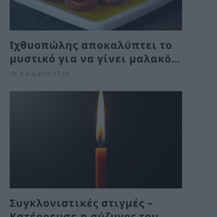
Ιχθυοπώλης αποκαλύπτει το
μυστικό για να γίνει μαλακό
το χταπόδι – Το μυστικό είναι
Πε, 6 Αυγ 2026 17:29
μετά το βράσιμο
Συγκλονιστικές στιγμές –
Κατέρρευσε η σύζυγος του