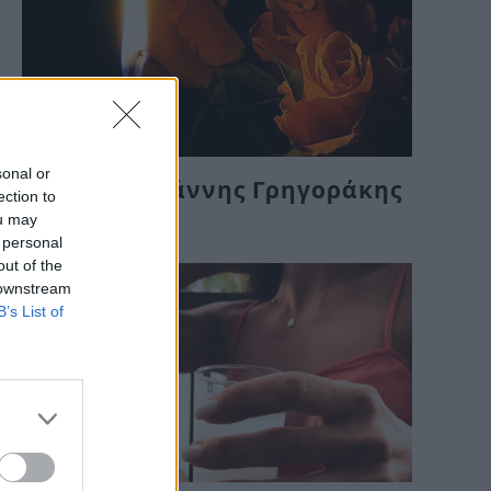
sonal or
Πέθανε ο Γιάννης Γρηγοράκης
ection to
ou may
Πε, 6 Αυγ 2026 13:42
 personal
out of the
 downstream
B’s List of