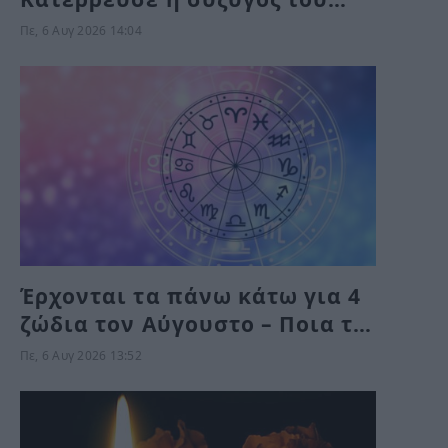
Χαλκιά στην κηδεία
Πε, 6 Αυγ 2026 14:04
Έρχονται τα πάνω κάτω για 4
ζώδια τον Αύγουστο – Ποια τα
βρίσκουν σκούρα και ποια
Πε, 6 Αυγ 2026 13:52
αναπνεόυν