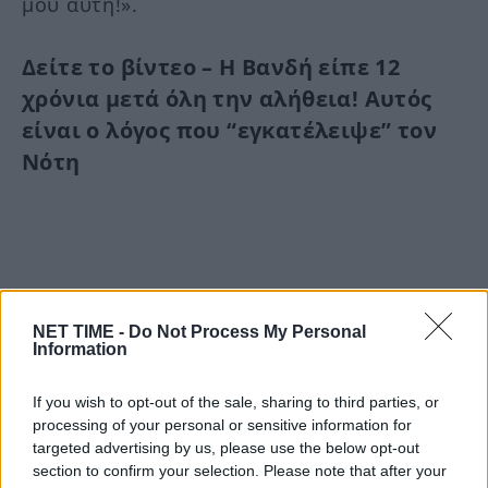
μου αυτή!».
Δείτε το βίντεο – Η Βανδή είπε 12
χρόνια μετά όλη την αλήθεια! Αυτός
είναι ο λόγος που “εγκατέλειψε” τον
Νότη
NET TIME -
Do Not Process My Personal
Information
«Είναι
“εγκατέλειψε”
αλήθεια
Αυτός
Βανδή:
If you wish to opt-out of the sale, sharing to third parties, or
Διάφορα
εγκατέλειψε
είπε
λόγος
μετά
processing of your personal or sensitive information for
Νότη
όλη
που
Σφακιανάκης:
την
τον
targeted advertising by us, please use the below opt-out
section to confirm your selection. Please note that after your
χρονιά