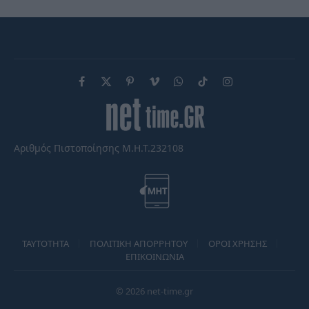
Facebook
X
Pinterest
Vimeo
WhatsApp
TikTok
Instagram
(Twitter)
Αριθμός Πιστοποίησης Μ.Η.Τ.232108
TAYTOTHTA
ΠΟΛΙΤΙΚΗ ΑΠΟΡΡΗΤΟΥ
ΟΡΟΙ ΧΡΗΣΗΣ
ΕΠΙΚΟΙΝΩΝΙΑ
© 2026 net-time.gr