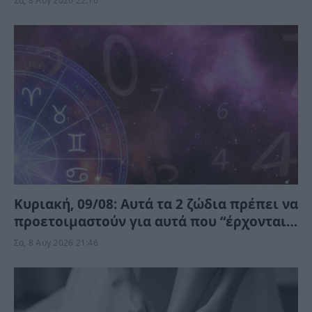
Σα, 8 Αυγ 2026 22:10
Κυριακή, 09/08: Αυτά τα 2 ζώδια πρέπει να
προετοιμαστούν για αυτά που “έρχονται”
– Ποιοι κερδίζουν;
Σα, 8 Αυγ 2026 21:46