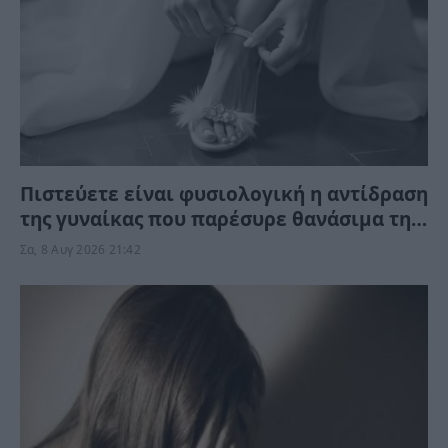
Πιστεύετε είναι φυσιολογική η αντίδραση
της γυναίκας που παρέσυρε θανάσιμα τη
34χρονη νύφη; «Θέλω τον πατέρα μου…»
Σα, 8 Αυγ 2026 21:42
(Βίντεο)