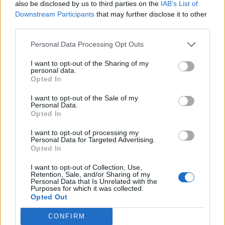
also be disclosed by us to third parties on the
IAB’s List of
Downstream Participants
that may further disclose it to other
third parties.
Personal Data Processing Opt Outs
“Ήταν
«Τιμωρία
–
“αέρα”
αδιανόητο
από
I want to opt-out of the Sharing of my
βίντεο
Δόξας.
έπαιξε
κόρης
Κώστας
personal data.
Opted In
Λιάγκας:
μητέρα
πανικό
περιστατικό
που
σε
στον
της
τι
του
ώρες
I want to opt-out of the Sale of my
Personal Data.
Opted In
Είμαστε και στο Google News:
I want to opt-out of processing my
Personal Data for Targeted Advertising.
Ακολουθήστε μας
Opted In
I want to opt-out of Collection, Use,
Retention, Sale, and/or Sharing of my
Personal Data that Is Unrelated with the
Purposes for which it was collected.
Opted Out
CONFIRM