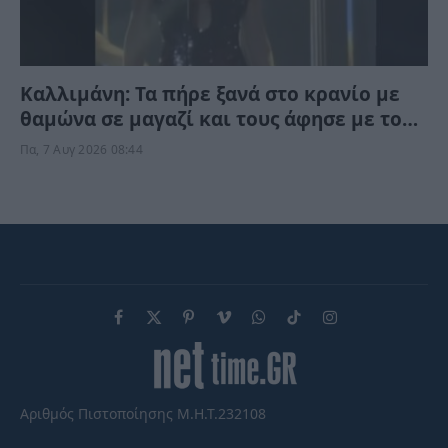
Καλλιμάνη: Τα πήρε ξανά στο κρανίο με
θαμώνα σε μαγαζί και τους άφησε με το
στόμα ανοικτό – “Σήκω πάνω…” (Βίντεο)
Πα, 7 Αυγ 2026 08:44
Facebook
X
Pinterest
Vimeo
WhatsApp
TikTok
Instagram
(Twitter)
Αριθμός Πιστοποίησης Μ.Η.Τ.232108