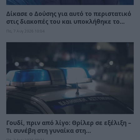
Δίκασε ο Δούσης για αυτό το περιστατικό
στις διακοπές του και υποκλήθηκε το
ίντερνετ – “Θέλεις να κάνεις την παραλία
Πα, 7 Αυγ 2026 10:04
Π@@@@@;”
Γουδί, πριν από λίγο: Θρίλερ σε εξέλιξη –
Τι συνέβη στη γυναίκα στη
Μιχαλακοπούλου;