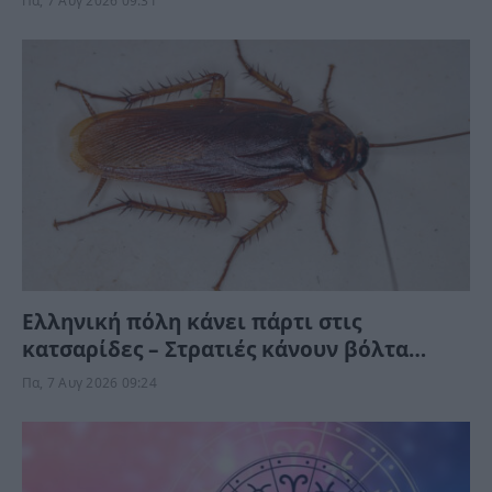
Πα, 7 Αυγ 2026 09:31
Ελληνική πόλη κάνει πάρτι στις
κατσαρίδες – Στρατιές κάνουν βόλτα
μέρα-νύχτα στους δρόμους (Βίντεο)
Πα, 7 Αυγ 2026 09:24