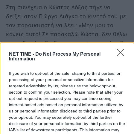
Στη συνέχεια ο Κώστας Δόξας πήγε να
δείξει στον Γιώργο Λιάγκα το κινητό του με
τον παρουσιαστή να λέει: «Μην μου το
κάνεις αυτό! Σε παρακαλώ Κώστα, δεν θέλω
να το δω. Δεν θα δω το κινητό σου, ούτε θα
κάνω σόου τηλεοπτικό. Κάτσε σε παρακαλώ
NET TIME -
Do Not Process My Personal
Information
πολύ».
If you wish to opt-out of the sale, sharing to third parties, or
Δείτε το σημείο στο 06:25:
processing of your personal or sensitive information for
targeted advertising by us, please use the below opt-out
section to confirm your selection. Please note that after your
Δείτε το βίντεο – O Κώστας Δόξας
opt-out request is processed you may continue seeing
καλεσμένος στο Πρωινό
interest-based ads based on personal information utilized by
us or personal information disclosed to third parties prior to
your opt-out. You may separately opt-out of the further
disclosure of your personal information by third parties on the
IAB’s list of downstream participants. This information may