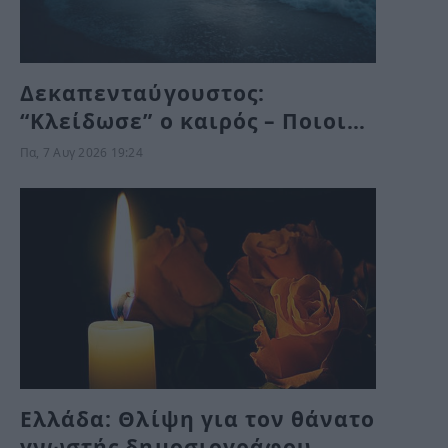
Δεκαπενταύγουστος:
“Κλείδωσε” ο καιρός – Ποιοι
θα κάνουν διακοπές με βροχή
Πα, 7 Αυγ 2026 19:24
Ελλάδα: Θλίψη για τον θάνατο
γνωστής δημοσιογράφου