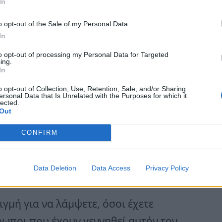
In
της ζωής τους;
o opt-out of the Sale of my Personal Data.
In
ονται το επίκεντρο της προσοχής
to opt-out of processing my Personal Data for Targeted
ing.
In
ι και απολαμβάνουν τη ζωή
o opt-out of Collection, Use, Retention, Sale, and/or Sharing
ρος τους
ersonal Data that Is Unrelated with the Purposes for which it
lected.
Out
 χαμογελάστε και απολαύστε τη χαρά
CONFIRM
αι γίνονται το επίκεντρο
Data Deletion
Data Access
Privacy Policy
ιγμή για να λάμψετε, όσοι έχετε
ρωποι που έχουν γεννηθεί αυτόν τον