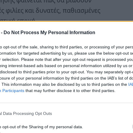
 φιλίες και δυνατές, παθιασμένες
στική εποχή.
 -
Do Not Process My Personal Information
εβρουάριο, τον Μάρτιο, τον Ιούλιο ή
to opt-out of the sale, sharing to third parties, or processing of your per
χαμογελάτε και να ανυπομονείτε! Το
formation for targeted advertising by us, please use the below opt-out s
r selection. Please note that after your opt-out request is processed y
μείνει χαραγμένο στη μνήμη σας ως
eing interest-based ads based on personal information utilized by us or
στά καλοκαίρια που έχετε ζήσει.
disclosed to third parties prior to your opt-out. You may separately opt-
losure of your personal information by third parties on the IAB’s list of
. This information may also be disclosed by us to third parties on the
IA
, νέες γνωριμίες, δυνατές συγκινήσεις
Participants
that may further disclose it to other third parties.
ουν την καλοκαιρινή σας ιστορία!
l Data Processing Opt Outs
ς θα ζήσουν το
o opt-out of the Sharing of my personal data.