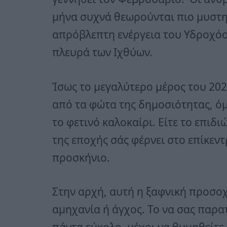
μήνα συχνά θεωρούνται πιο μυστη
απρόβλεπτη ενέργεια του Υδροχόου
πλευρά των Ιχθύων.
Ίσως το μεγαλύτερο μέρος του 202
από τα φώτα της δημοσιότητας, όμ
το φετινό καλοκαίρι. Είτε το επιδι
της εποχής σάς φέρνει στο επίκεντ
προσκήνιο.
Στην αρχή, αυτή η ξαφνική προσοχ
αμηχανία ή άγχος. Το να σας παρα
πάντα εύκολο, μέχρι να θυμηθείτε 