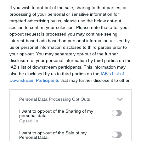
πρέπει εκ των προτέρων να έχουν
If you wish to opt-out of the sale, sharing to third parties, or
προγραμματίσει με πολλή προσοχή τη
processing of your personal or sensitive information for
targeted advertising by us, please use the below opt-out
φόρτιση του οχήματος στον προορισμό
section to confirm your selection. Please note that after your
τους.
opt-out request is processed you may continue seeing
interest-based ads based on personal information utilized by
us or personal information disclosed to third parties prior to
Τον ίδιο περιορισμό υφίσταται και ο
your opt-out. You may separately opt-out of the further
κάτοχος ενός plug-in hybrid μοντέλου, ο
disclosure of your personal information by third parties on the
IAB’s list of downstream participants. This information may
οποίος φυσικά μπορεί να έχει γεμάτο το
also be disclosed by us to third parties on the
IAB’s List of
ντεπόζιτο του καυσίμου, ενώ περιορισμούς
Downstream Participants
that may further disclose it to other
υφίστανται και τα οχήματα που «καίνε»
third parties.
υγραέριο ή φυσικό αέριο, μιας και για να
Personal Data Processing Opt Outs
μεταφερθούν με πλοίο, πρέπει οι
I want to opt-out of the Sharing of my
δεξαμενές τους να μην περιέχουν καύσιμο
personal data.
Opted In
άνω του 50% της συνολικής τους
I want to opt-out of the Sale of my
χωρητικότητας.
Personal Data.