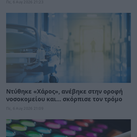
έως 13 χρόνια ζωής χωρίς άνοια
Πε, 6 Αυγ 2026 21:23
Ντύθηκε «Χάρος», ανέβηκε στην οροφή
νοσοκομείου και… σκόρπισε τον τρόμο
Πε, 6 Αυγ 2026 21:09