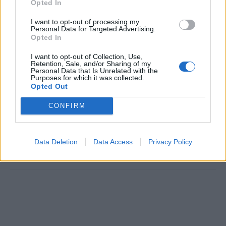
Opted In
I want to opt-out of processing my
Personal Data for Targeted Advertising.
Opted In
I want to opt-out of Collection, Use,
Retention, Sale, and/or Sharing of my
«Δεν
«Στα
8211
αυτοκίνητα
Διάφορα
Personal Data that Is Unrelated with the
Purposes for which it was collected.
Ελλάδα
θα
ισχύει
λιμάνια
με
Μπλόκο
Opted Out
μπουν
πλοία,
Ποια
στην
τι
το
φέτος
CONFIRM
Είμαστε και στο Google News:
Data Deletion
Data Access
Privacy Policy
Ακολουθήστε μας