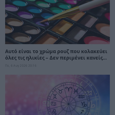
Αυτό είναι το χρώμα ρουζ που κολακεύει
όλες τις ηλικίες – Δεν περιμένει κανείς
ότι “χαρίζει” τέτοια φρεσκάδα και
Πε, 6 Αυγ 2026 20:16
νεανική όψη