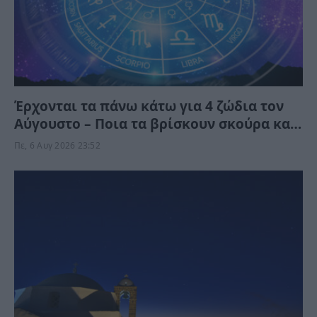
Έρχονται τα πάνω κάτω για 4 ζώδια τον
Αύγουστο – Ποια τα βρίσκουν σκούρα και
ποια αναπνεόυν
Πε, 6 Αυγ 2026 23:52