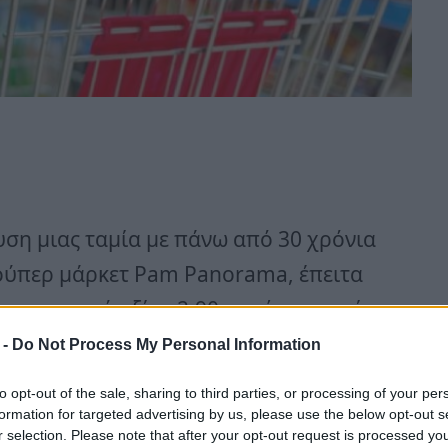
υση μιας ταμία με πάνω από 30 χρόνια
ούπερ μάρκετ Pam Panorama, έπειτα
υπαντικού αξίας 2,90 ευρώ, το οποίο
 στο ταμείο.
 -
Do Not Process My Personal Information
to opt-out of the sale, sharing to third parties, or processing of your per
άστημα της εταιρείας στην πόλη
formation for targeted advertising by us, please use the below opt-out s
r selection. Please note that after your opt-out request is processed y
ισε την απόλυση «δικαιολογημένη» και