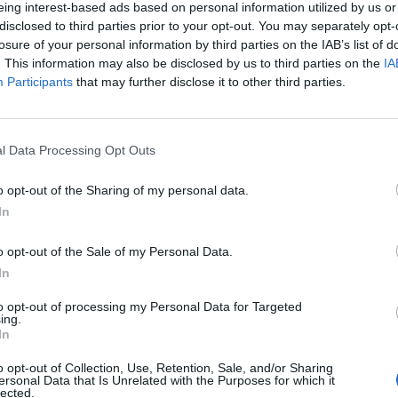
eing interest-based ads based on personal information utilized by us or
πόθεση οδηγήθηκε στα δικαστήρια,
disclosed to third parties prior to your opt-out. You may separately opt-
losure of your personal information by third parties on the IAB’s list of
ου, σύμφωνα με την ισπανική
. This information may also be disclosed by us to third parties on the
IA
Participants
that may further disclose it to other third parties.
 οικογένεια και χωρίς κανένα
l Data Processing Opt Outs
 επαγγελματική της πορεία,
o opt-out of the Sharing of my personal data.
γες εβδομάδες μετά το περιστατικό,
In
ριο. Δεν έχει κατατεθεί ποινική
o opt-out of the Sale of my Personal Data.
 για κλοπή, ωστόσο η εταιρεία
In
λε να πληρώσει εκ νέου το προϊόν που
to opt-out of processing my Personal Data for Targeted
ing.
ση.
In
o opt-out of Collection, Use, Retention, Sale, and/or Sharing
ersonal Data that Is Unrelated with the Purposes for which it
lected.
ηκε από τον τοπικό Τύπο και στη