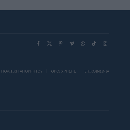
Facebook
X
Pinterest
Vimeo
WhatsApp
TikTok
Instagram
(Twitter)
ΠΟΛΙΤΙΚΗ ΑΠΟΡΡΗΤΟΥ
ΟΡΟΙ ΧΡΗΣΗΣ
ΕΠΙΚΟΙΝΩΝΙΑ