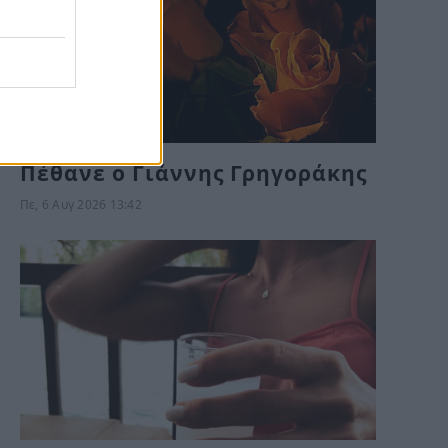
Πέθανε ο Γιάννης Γρηγοράκης
Πε, 6 Αυγ 2026 13:42