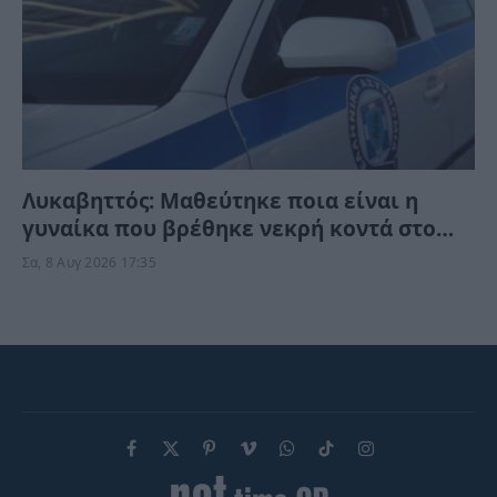
Λυκαβηττός: Μαθεύτηκε ποια είναι η
γυναίκα που βρέθηκε νεκρή κοντά στο
εκκλησάκι – Τι της συνέβη;
Σα, 8 Αυγ 2026 17:35
Facebook
X
Pinterest
Vimeo
WhatsApp
TikTok
Instagram
(Twitter)