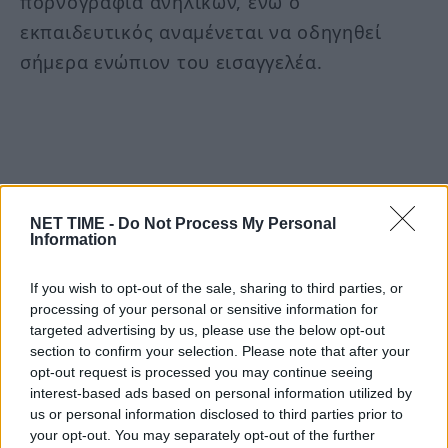
πορνογραφία ανηλίκων, ενώ ο
εκπαιδευτικός αναμένεται να οδηγηθεί
σήμερα ενώπιον του εισαγγελέα.
–
από
αστυνομικά
αυτό
έδειξαν…
είδε
NET TIME -
Do Not Process My Personal
Information
Έξαλλος
κόρη
μετά
πατέρας
Πάτρα:
που
Σοκ
στην
της
του
If you wish to opt-out of the sale, sharing to third parties, or
processing of your personal or sensitive information for
targeted advertising by us, please use the below opt-out
Είμαστε και στο Google News:
section to confirm your selection. Please note that after your
Ακολουθήστε μας
opt-out request is processed you may continue seeing
interest-based ads based on personal information utilized by
us or personal information disclosed to third parties prior to
your opt-out. You may separately opt-out of the further