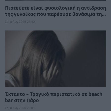
Πιστεύετε είναι φυσιολογική η αντίδραση
της γυναίκας που παρέσυρε θανάσιμα τη
34χρονη νύφη; «Θέλω τον πατέρα μου…»
Σα, 8 Αυγ 2026 21:42
(Βίντεο)
Έκτακτο – Τραγικό περιστατικό σε beach
bar στην Πάρο
Σα, 8 Αυγ 2026 20:01