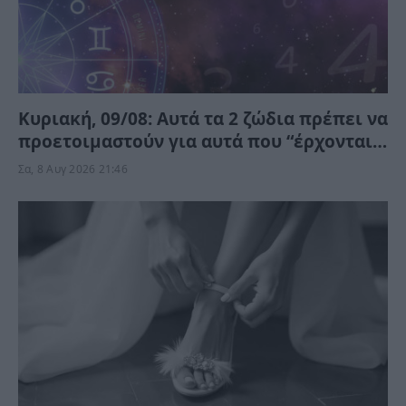
Κυριακή, 09/08: Αυτά τα 2 ζώδια πρέπει να
προετοιμαστούν για αυτά που “έρχονται”
– Ποιοι κερδίζουν;
Σα, 8 Αυγ 2026 21:46