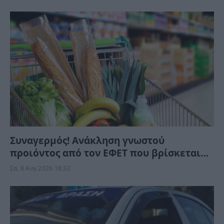
Συναγερμός! Ανάκληση γνωστού
προιόντος από τον ΕΦΕΤ που βρίσκεται
στα ράφια των σούπερ μάρκετ – Μην το
Σα, 8 Αυγ 2026 18:32
καταναλώσετε