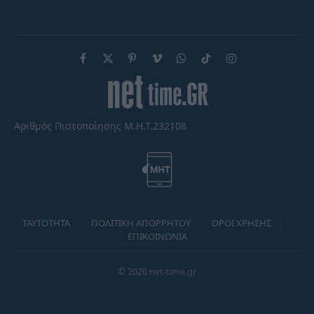
Facebook
X
Pinterest
Vimeo
WhatsApp
TikTok
Instagram
(Twitter)
Αριθμός Πιστοποίησης Μ.Η.Τ.232108
TAYTOTHTA
ΠΟΛΙΤΙΚΗ ΑΠΟΡΡΗΤΟΥ
ΟΡΟΙ ΧΡΗΣΗΣ
ΕΠΙΚΟΙΝΩΝΙΑ
© 2026 net-time.gr