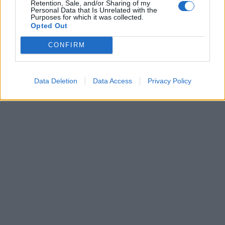
Retention, Sale, and/or Sharing of my
Personal Data that Is Unrelated with the
Είμαστε και στο Google News:
Purposes for which it was collected.
Ακολουθήστε μας
Opted Out
CONFIRM
Data Deletion
Data Access
Privacy Policy