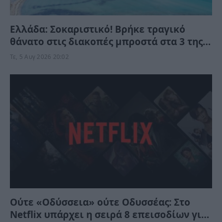
Ελλάδα: Σοκαριστικό! Βρήκε τραγικό
θάνατο στις διακοπές μπροστά στα 3 της
παιδιά
Τε, 5 Αυγ 2026 20:02
Ούτε «Οδύσσεια» ούτε Οδυσσέας: Στο
Netflix υπάρχει η σειρά 8 επεισοδίων για