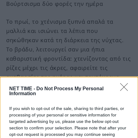
Βούρτσισμα δύο φορές την ημέρα
Το πρωί, το χτένισμα ξυπνά απαλά τα
μαλλιά και ισιώνει τα λέπια που
σηκώθηκαν κατά τη διάρκεια της νύχτας.
Το βράδυ, λειτουργεί σαν μια ήπια
καθαριστική φροντίδα: χτενίζοντας από τις
ρίζες μέχρι τις άκρες, αφαιρείτε τις
ακαθαρσίες της ημέρας και ταυτόχρονα
διανέμετε το φυσικό σμήγμα, θρέφοντας τα
NET TIME -
Do Not Process My Personal
Information
μαλλιά καθώς κοιμάστε.
If you wish to opt-out of the sale, sharing to third parties, or
Η τακτική χρήση διεγείρει τη
processing of your personal or sensitive information for
μικροκυκλοφορία του τριχωτού, χωρίς να
targeted advertising by us, please use the below opt-out
section to confirm your selection. Please note that after your
το ερεθίζει, προάγοντας πιο δυνατή
opt-out request is processed you may continue seeing