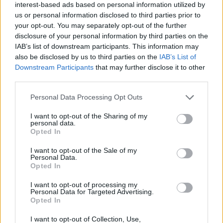
ανάπτυξη και λαμπερό αποτέλεσμα. Με
interest-based ads based on personal information utilized by
us or personal information disclosed to third parties prior to
αυτό το εργαλείο, το καθημερινό
your opt-out. You may separately opt-out of the further
βούρτσισμα μετατρέπεται σε ένα
disclosure of your personal information by third parties on the
IAB’s list of downstream participants. This information may
πραγματικό τελετουργικό φροντίδας,
also be disclosed by us to third parties on the
IAB’s List of
χαρίζοντας στα μαλλιά σας υγιή λάμψη και
Downstream Participants
that may further disclose it to other
αποτέλεσμα επαγγελματικού επιπέδου,
third parties.
απευθείας από το μπάνιο σας.
Personal Data Processing Opt Outs
I want to opt-out of the Sharing of my
personal data.
Opted In
I want to opt-out of the Sale of my
Personal Data.
Opted In
–
“μυστικό”
blog
βούρτσα
γνωρίζουν.
I want to opt-out of processing my
Διάφορα
θαμπά
κάνει
λάθος
Λίγοι
μαλλιά,
Personal Data for Targeted Advertising.
Opted In
με
μυστικό
νυχτερινό
που
Τα
τι
το
I want to opt-out of Collection, Use,