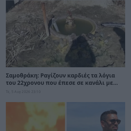
Σαμοθράκη: Ραγίζουν καρδιές τα λόγια
του 22χρονου που έπεσε σε κανάλι με
καυτό νερό – “Μαμά νόμιζες…”
Τε, 5 Αυγ 2026 23:10