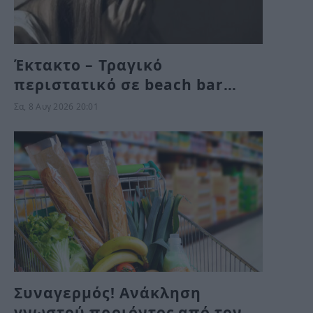
Έκτακτο – Τραγικό
περιστατικό σε beach bar
στην Πάρο
Σα, 8 Αυγ 2026 20:01
Συναγερμός! Ανάκληση
γνωστού προιόντος από τον