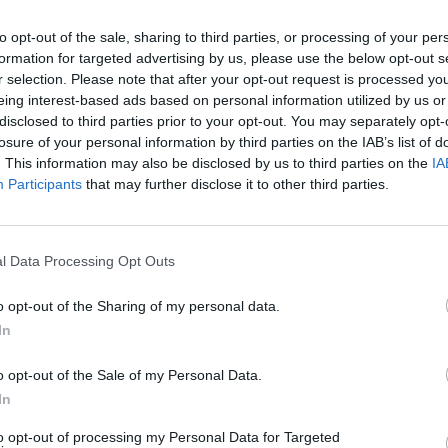
αναλογούν.
to opt-out of the sale, sharing to third parties, or processing of your per
formation for targeted advertising by us, please use the below opt-out s
r selection. Please note that after your opt-out request is processed y
 χειρότερος εχθρός σου, καθώς μια
eing interest-based ads based on personal information utilized by us or
disclosed to third parties prior to your opt-out. You may separately opt-
της στιγμής μπορεί να προκαλέσει
losure of your personal information by third parties on the IAB’s list of
. This information may also be disclosed by us to third parties on the
IA
ετών. Το σύμπαν σε αναγκάζει να
Participants
that may further disclose it to other third parties.
αντιμετωπίσεις τις συνέπειες των
δική σου φύση μοιάζει με αληθινό
l Data Processing Opt Outs
 είναι η απόλυτη σιωπή και η
o opt-out of the Sharing of my personal data.
ιβάλεις το δίκιο σου με φωνές, το
In
κάψεις γέφυρες που θα χρειαστείς
o opt-out of the Sale of my Personal Data.
In
to opt-out of processing my Personal Data for Targeted