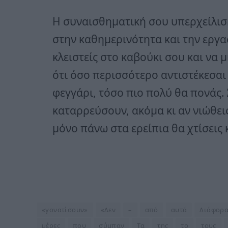
Η συναισθηματική σου υπερχείλιση
στην καθημερινότητα και την εργασ
κλειστείς στο καβούκι σου και να 
ότι όσο περισσότερο αντιστέκεσαι 
φεγγάρι, τόσο πιο πολύ θα πονάς. 
καταρρεύσουν, ακόμα κι αν νιώθεις
μόνο πάνω στα ερείπια θα χτίσεις 
«γονατίσουν»
«Δεν
–
από
αυτά
Διάφορ
μέρες
που
σύμπαν
Τα
της
το
τους