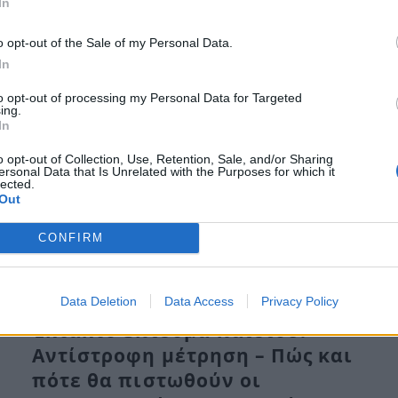
In
Τρ, 30 Ιούν 2026 13:21
o opt-out of the Sale of my Personal Data.
Η περίοδος των καλοκαιρινών αδειών έχει ξεκινήσει
In
και μαζί της έρχεται η καταβολή…
to opt-out of processing my Personal Data for Targeted
ing.
In
o opt-out of Collection, Use, Retention, Sale, and/or Sharing
ersonal Data that Is Unrelated with the Purposes for which it
lected.
Out
CONFIRM
Data Deletion
Data Access
Privacy Policy
Έκτακτο επίδομα παιδιού:
Αντίστροφη μέτρηση – Πώς και
πότε θα πιστωθούν οι