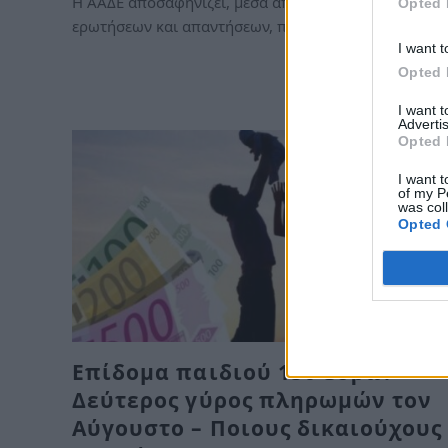
Η ΑΑΔΕ αποσαφηνίζει, μέσα από αναλυτικό οδηγό
Opted 
ερωτήσεων και απαντήσεων, ποιοι δικαιούνται την…
I want t
Opted 
I want 
Advertis
Opted 
I want t
of my P
was col
Opted 
Επίδομα παιδιού 150 ευρώ:
Δεύτερος γύρος πληρωμών τον
Αύγουστο – Ποιους δικαιούχους