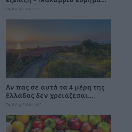
κοντά σε εκκλησάκι –
Σα, 8 Αυγ 2026 13:16
Αστυνομικές δυνάμεις στο
σημείο
Αν πας σε αυτά τα 4 μέρη της
Ελλάδας δεν χρειάζεσαι
κλιματιστικό ούτε τον
Σα, 8 Αυγ 2026 11:03
Αύγουστο