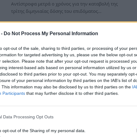
Αντίστροφα μετρά ο χρόνος για την καταβολή της
τρίτης διμηνιαίας δόσης του επιδόματος…
 -
Do Not Process My Personal Information
to opt-out of the sale, sharing to third parties, or processing of your per
formation for targeted advertising by us, please use the below opt-out s
r selection. Please note that after your opt-out request is processed y
eing interest-based ads based on personal information utilized by us or
disclosed to third parties prior to your opt-out. You may separately opt-
losure of your personal information by third parties on the IAB’s list of
. This information may also be disclosed by us to third parties on the
IA
Participants
that may further disclose it to other third parties.
Επίδομα αδείας 2026: Πότε
καταβάλλεται, ποιοι το
δικαιούνται και τι αλλάζει
l Data Processing Opt Outs
φέτος για χιλιάδες
o opt-out of the Sharing of my personal data.
εργαζόμενους