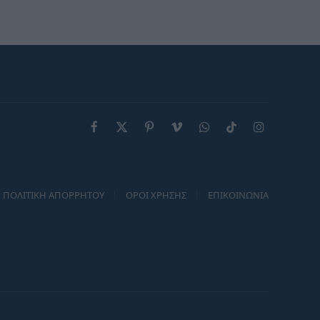
επόμενο διάστημα
Facebook
X
Pinterest
Vimeo
WhatsApp
TikTok
Instagram
(Twitter)
ΠΟΛΙΤΙΚΗ ΑΠΟΡΡΗΤΟΥ
ΟΡΟΙ ΧΡΗΣΗΣ
ΕΠΙΚΟΙΝΩΝΙΑ