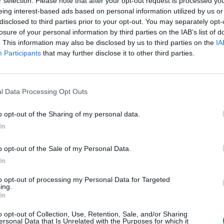
r selection. Please note that after your opt-out request is processed y
βαν…
eing interest-based ads based on personal information utilized by us or
disclosed to third parties prior to your opt-out. You may separately opt-
Πε, 29 Ιαν 2026 12:02
losure of your personal information by third parties on the IAB’s list of
Σοκ έχει προκαλέσει το θανατηφόρο τροχαίο στη
. This information may also be disclosed by us to third parties on the
IA
Participants
that may further disclose it to other third parties.
Ρουμανία με βαν που μετέφερε δέκα…
l Data Processing Opt Outs
o opt-out of the Sharing of my personal data.
In
o opt-out of the Sale of my Personal Data.
In
to opt-out of processing my Personal Data for Targeted
ing.
In
o opt-out of Collection, Use, Retention, Sale, and/or Sharing
ersonal Data that Is Unrelated with the Purposes for which it