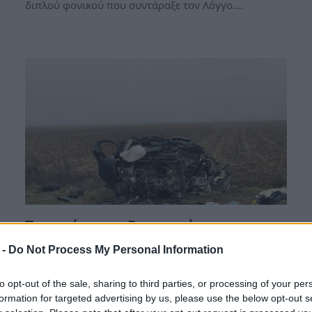
διπλού φονικού που συντάραξε τον Λόγγο.…
Τροχαίο στη Ρουμανία με
νεκρούς Έλληνες – Αποκάλυψη
 -
Do Not Process My Personal Information
σοκ! Αν επιβεβαιωθεί, τότε θα
είναι μεγάλη ανατροπή!
to opt-out of the sale, sharing to third parties, or processing of your per
formation for targeted advertising by us, please use the below opt-out s
Βρέθηκε ότι μέσα στο μοιραίο