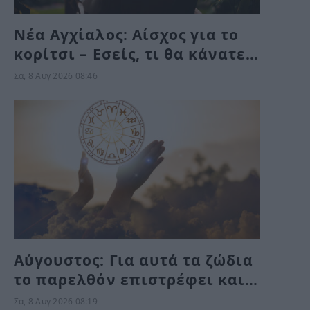
Νέα Αγχίαλος: Αίσχος για το
κορίτσι – Εσείς, τι θα κάνατε
στην αηδιαστική υπόθεση με
Σα, 8 Αυγ 2026 08:46
τον γείτονα αν ήταν η δική
σας κόρη;
Αύγουστος: Για αυτά τα ζώδια
το παρελθόν επιστρέφει και
κλείνουν παλιοί κύκλοι το
Σα, 8 Αυγ 2026 08:19