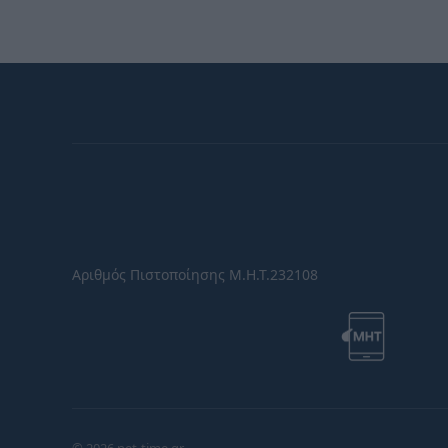
Αριθμός Πιστοποίησης Μ.Η.Τ.232108