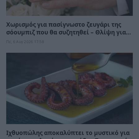
Χωρισμός για πασίγνωστο ζευγάρι της
σόουμπιζ που θα συζητηθεί – Θλίψη για
την κόρη ευρωβουλευτή
Πε, 6 Αυγ 2026 17:58
Ιχθυοπώλης αποκαλύπτει το μυστικό για