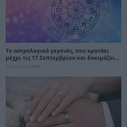
Tο αστρολογικό γεγονός, που κρατάει
μέχρι τις 17 Σεπτεμβρίου και δοκιμάζει
αξίες, πορτοφόλι και φέρνει στην
Πε, 6 Αυγ 2026 18:06
επιφάνεια παλιές πληγές