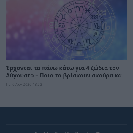
Έρχονται τα πάνω κάτω για 4 ζώδια τον
Αύγουστο – Ποια τα βρίσκουν σκούρα και
ποια αναπνεόυν
Πε, 6 Αυγ 2026 13:52