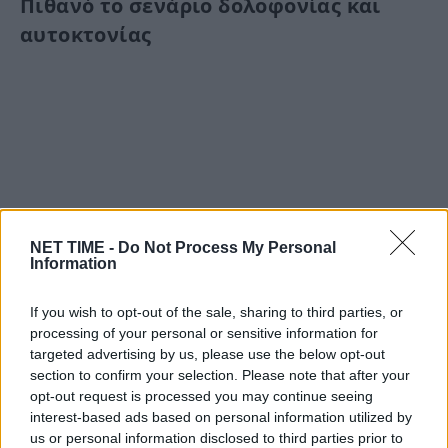
Πιθανό το σενάριο δολοφονίας και
αυτοκτονίας
«Είναι
αν…”
Ανατροπή:
αστυνομικά
για
NET TIME -
Do Not Process My Personal
Information
διπλό
εξέλιξη:
επιβεβαιωθεί,
θα
Λόγγο
Μαρία
μια
σοβαρή
στον
τι
το
If you wish to opt-out of the sale, sharing to third parties, or
τρομακτική
φονικό
processing of your personal or sensitive information for
targeted advertising by us, please use the below opt-out
section to confirm your selection. Please note that after your
Είμαστε και στο Google News:
opt-out request is processed you may continue seeing
Ακολουθήστε μας
interest-based ads based on personal information utilized by
us or personal information disclosed to third parties prior to