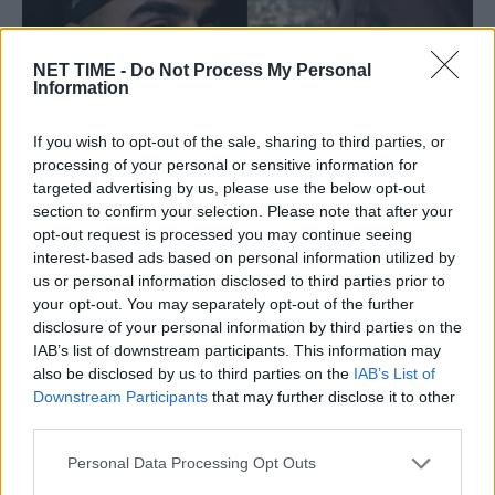
NET TIME -
Do Not Process My Personal
Information
If you wish to opt-out of the sale, sharing to third parties, or
processing of your personal or sensitive information for
targeted advertising by us, please use the below opt-out
Σοβαρή εξέλιξη για το διπλό φονικό στον
section to confirm your selection. Please note that after your
Λόγγο: Αν επιβεβαιωθεί θα είναι μία
opt-out request is processed you may continue seeing
interest-based ads based on personal information utilized by
τρομακτική ανατροπή για τη Μαρία
us or personal information disclosed to third parties prior to
Τρ, 7 Ιούλ 2026 17:52
your opt-out. You may separately opt-out of the further
disclosure of your personal information by third parties on the
Οι ελληνικές Αρχες επανεξετάζουν τον φάκελο του διπλού
IAB’s list of downstream participants. This information may
φονικού που συντάραξε τον Λόγγο.…
also be disclosed by us to third parties on the
IAB’s List of
Downstream Participants
that may further disclose it to other
third parties.
Personal Data Processing Opt Outs