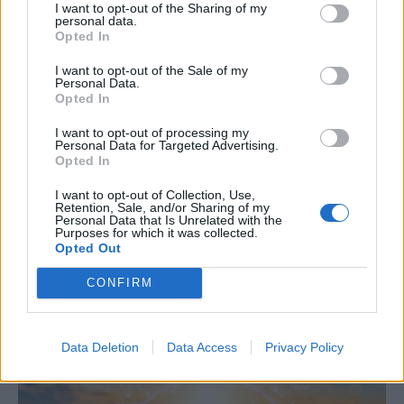
I want to opt-out of the Sharing of my
personal data.
Opted In
I want to opt-out of the Sale of my
Personal Data.
Opted In
I want to opt-out of processing my
Personal Data for Targeted Advertising.
Opted In
Μαθαίνουμε τώρα: Πρωτάκουστο
περιστατικό με κουμπάρα και ιερέα σε
I want to opt-out of Collection, Use,
Retention, Sale, and/or Sharing of my
γάμο στο Κορωπί – Θρίλερ σε εξέλιξη με
Personal Data that Is Unrelated with the
γυναίκα σε IX στο Ηράκλειο
Purposes for which it was collected.
Opted Out
Κυ, 5 Ιούλ 2026 20:40
CONFIRM
Σκηνές απείρου κάλλους στο Κορωπί κατά τη διάρκεια της
τελέσεως του μυστηρίου του…
Data Deletion
Data Access
Privacy Policy