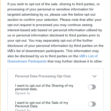
If you wish to opt-out of the sale, sharing to third parties, or
processing of your personal or sensitive information for
targeted advertising by us, please use the below opt-out
section to confirm your selection. Please note that after your
opt-out request is processed you may continue seeing
interest-based ads based on personal information utilized by
us or personal information disclosed to third parties prior to
your opt-out. You may separately opt-out of the further
disclosure of your personal information by third parties on the
IAB’s list of downstream participants. This information may
also be disclosed by us to third parties on the
IAB’s List of
Downstream Participants
that may further disclose it to other
Τα δύο κουρέματα που κολακεύουν
third parties.
περισσότερο μετά τα 40 και 50, σύμφωνα
Personal Data Processing Opt Outs
με τους ειδικούς – “Χαρίζουν” χρόνια!
I want to opt-out of the Sharing of my
Δε, 2 Φεβ 2026 13:36
personal data.
Opted In
Ένα σωστό κούρεμα μπορεί να δώσει όγκο στα λεπτά
μαλλιά, να «λεπταίνει» οπτικά…
I want to opt-out of the Sale of my
Personal Data.
Opted In