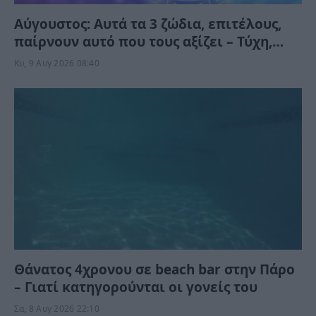
Αύγουστος: Αυτά τα 3 ζώδια, επιτέλους,
παίρνουν αυτό που τους αξίζει – Τύχη,
ευκαιρίες και απρόσμενες εξελίξεις
Κυ, 9 Αυγ 2026 08:40
Θάνατος 4χρονου σε beach bar στην Πάρο
– Γιατί κατηγορούνται οι γονείς του
Σα, 8 Αυγ 2026 22:10