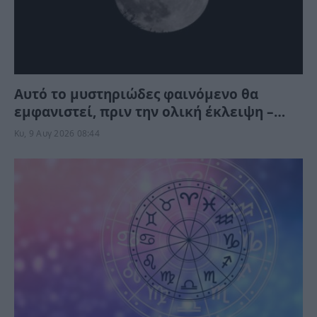
Αυτό το μυστηριώδες φαινόμενο θα
εμφανιστεί, πριν την ολική έκλειψη –
Μπορείτε να το δείτε αλλά όχι να το
Κυ, 9 Αυγ 2026 08:44
φωτογραφίσετε