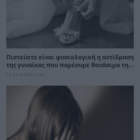
Πιστεύετε είναι φυσιολογική η αντίδραση
της γυναίκας που παρέσυρε θανάσιμα τη
34χρονη νύφη; «Θέλω τον πατέρα μου…»
Σα, 8 Αυγ 2026 21:42
(Βίντεο)