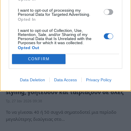
I want to opt-out of processing my
Personal Data for Targeted Advertising.
Opted In
I want to opt-out of Collection, Use,
Retention, Sale, and/or Sharing of my
Personal Data that Is Unrelated with the
Purposes for which it was collected.
Opted Out
CONFIRM
Αυτά είναι τα 4 κουρέματα που θα
Data Deletion
Data Access
Privacy Policy
κυριαρχήσουν το 2026 – Δεν χρειάζεται
styling, γοητεύουν και ταιριάζουν σε όλες
Τρ, 27 Ιαν 2026 09:38
Το να γίνεσαι 40 ή 50 συχνά σηματοδοτεί μια περίοδο
μεγαλύτερης διαύγειας στο…