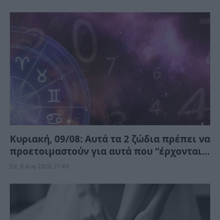
Κυριακή, 09/08: Αυτά τα 2 ζώδια πρέπει να
προετοιμαστούν για αυτά που “έρχονται”
– Ποιοι κερδίζουν;
Σα, 8 Αυγ 2026 21:46