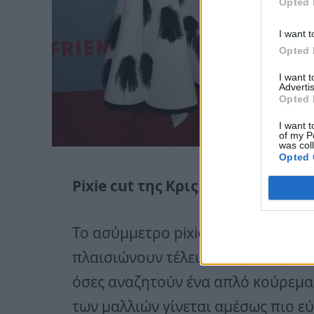
Opted 
I want t
Opted 
I want 
Advertis
Opted 
I want t
of my P
was col
Opted 
Pixie cut της Κρις Τζένερ
Το ασύμμετρο pixie cut και τα πλε
πλαισιώνουν τέλεια το οβάλ πρόσωπ
όσες αναζητούν ένα απλό κούρεμα 
των μαλλιών γίνεται αμέσως πιο ε