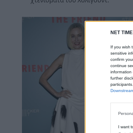
NET TIME
If you wish 
sensitive in
confirm you
continue se
information 
further disc
participants
Downstream 
Persona
I want t