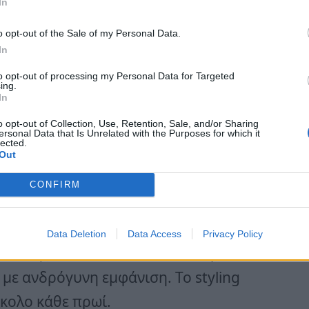
In
o opt-out of the Sale of my Personal Data.
In
to opt-out of processing my Personal Data for Targeted
ing.
In
o opt-out of Collection, Use, Retention, Sale, and/or Sharing
ersonal Data that Is Unrelated with the Purposes for which it
lected.
Out
CONFIRM
υρικά κτυπήματα της Κρις Τζένερ
Data Deletion
Data Access
Privacy Policy
ό της. Είναι ένα ιδανικό στιλ για
με ανδρόγυνη εμφάνιση. Το styling
ύκολο κάθε πρωί.