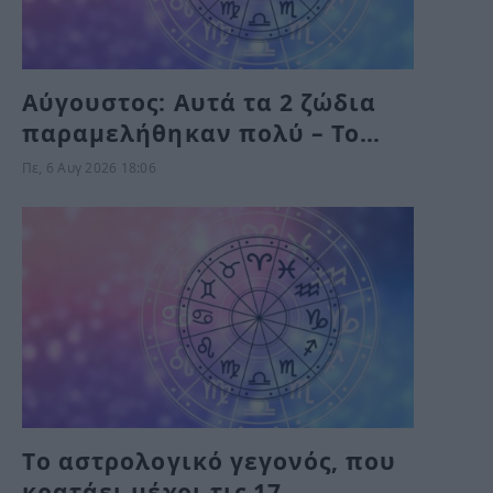
Αύγουστος: Αυτά τα 2 ζώδια
παραμελήθηκαν πολύ – Το
Σύμπαν τους δίνει τύχη το
Πε, 6 Αυγ 2026 18:06
Σαββατοκύριακο
Tο αστρολογικό γεγονός, που
κρατάει μέχρι τις 17