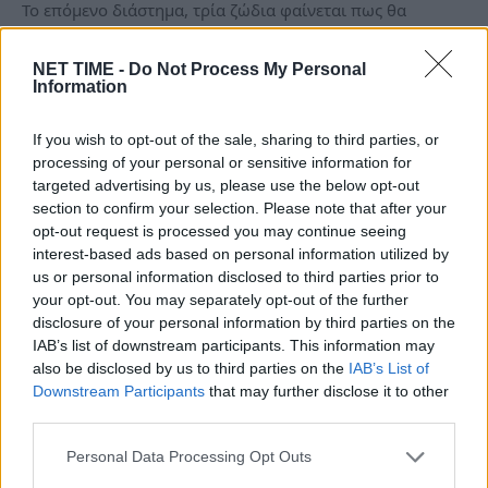
Το επόμενο διάστημα, τρία ζώδια φαίνεται πως θα
βρεθούν μπροστά σε μικρά “θαύματα”,…
NET TIME -
Do Not Process My Personal
Information
If you wish to opt-out of the sale, sharing to third parties, or
processing of your personal or sensitive information for
targeted advertising by us, please use the below opt-out
section to confirm your selection. Please note that after your
opt-out request is processed you may continue seeing
interest-based ads based on personal information utilized by
us or personal information disclosed to third parties prior to
your opt-out. You may separately opt-out of the further
disclosure of your personal information by third parties on the
IAB’s list of downstream participants. This information may
Μεγάλο Σάββατο: 3 ζώδια που θα ζήσουν
also be disclosed by us to third parties on the
IAB’s List of
μια απρόσμενη ανατροπή, πριν την
Downstream Participants
that may further disclose it to other
third parties.
Ανάσταση!
Σα, 11 Απρ 2026 21:11
Personal Data Processing Opt Outs