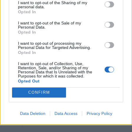
Το Μεγάλο Σάββατο φέτος δεν είναι μια απλή ημέρα
I want to opt-out of the Sharing of my
personal data.
προετοιμασίας, καθώς μας καλεί…
Opted In
I want to opt-out of the Sale of my
Personal Data.
Opted In
I want to opt-out of processing my
Personal Data for Targeted Advertising.
Opted In
I want to opt-out of Collection, Use,
Retention, Sale, and/or Sharing of my
Personal Data that Is Unrelated with the
Purposes for which it was collected.
Opted Out
CONFIRM
Μεγάλο Σάββατο: Το βράδυ, πριν πας στην
Ανάσταση, γονάτισε και πες αυτή την
προσευχή, απόψε γίνονται θαύματα!
Data Deletion
Data Access
Privacy Policy
Σα, 11 Απρ 2026 10:12