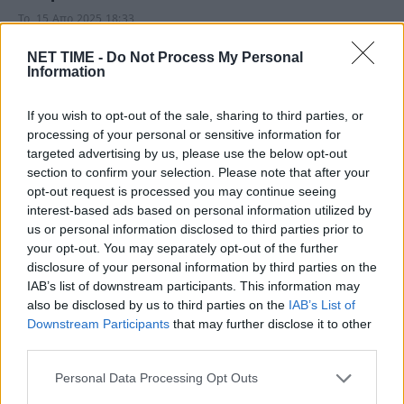
Τρ, 15 Απρ 2025 18:33
Δύο νεκροί και τέσσερις τραυματίες, είναι ο απολογισμός
NET TIME -
Do Not Process My Personal
Information
του σοβαρού τροχαίου δυστυχήματος, που…
If you wish to opt-out of the sale, sharing to third parties, or
processing of your personal or sensitive information for
targeted advertising by us, please use the below opt-out
section to confirm your selection. Please note that after your
opt-out request is processed you may continue seeing
interest-based ads based on personal information utilized by
us or personal information disclosed to third parties prior to
your opt-out. You may separately opt-out of the further
disclosure of your personal information by third parties on the
IAB’s list of downstream participants. This information may
also be disclosed by us to third parties on the
IAB’s List of
Downstream Participants
that may further disclose it to other
third parties.
Τρελή καταδίωξη στην Αττική Οδό –
34χρονη πιάστηκε να οδηγεί μεθυσμένη
Personal Data Processing Opt Outs
δύο φορές το ίδιο βράδυ και…