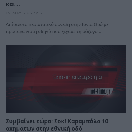
και…
Τρ, 28 Ιαν 2025 23:57
Απίστευτο περιστατικό συνέβη στην Ιόνια Οδό με
πρωταγωνιστή οδηγό που ξέχασε τη σύζυγο…
Συμβαίνει τώpα: Σοκ! Καpαμπόλα 10
οxημάτων στην εθνική οδό