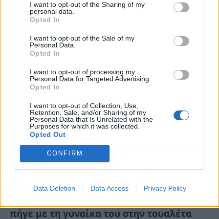
I want to opt-out of the Sharing of my
Κυ, 16 Φεβ 2025 18:20
personal data.
Opted In
Στη σύλληψη μιας 34χρονης οδηγού, η οποία πιάστηκε
I want to opt-out of the Sale of my
μεθυσμένη δύο φορές το ίδιο…
Personal Data.
Opted In
I want to opt-out of processing my
Personal Data for Targeted Advertising.
Opted In
I want to opt-out of Collection, Use,
Retention, Sale, and/or Sharing of my
Personal Data that Is Unrelated with the
Purposes for which it was collected.
Opted Out
CONFIRM
Δεν έχει ξαναγίνει! Απίστευτο
Data Deletion
Data Access
Privacy Policy
περιστατικό στην Ιόνια Οδό – Άνδρας
πήγε με τη γυναίκα του στην τουαλέτα