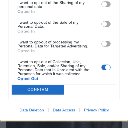
I want to opt-out of the Sharing of my
personal data.
Opted In
I want to opt-out of the Sale of my
Personal Data.
Opted In
I want to opt-out of processing my
Personal Data for Targeted Advertising.
Opted In
Μητέρα προκαλεί θύελλα αντιδράσεων!
Δεν έχει ξαναγίνει! 11χρονος έκανε
I want to opt-out of Collection, Use,
Retention, Sale, and/or Sharing of my
μπούλινγκ στον γιο της και αυτή πήρε
Personal Data that Is Unrelated with the
το…
Purposes for which it was collected.
Opted Out
Τε, 25 Μαρ 2026 09:11
CONFIRM
Έξαλλη με το bullying που δεχόταν ο αυτιστικός γιος της
έγινε μια μητέρα…
Data Deletion
Data Access
Privacy Policy