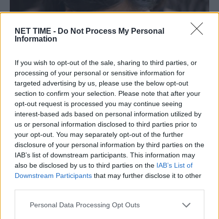
NET TIME -
Do Not Process My Personal
Information
If you wish to opt-out of the sale, sharing to third parties, or
processing of your personal or sensitive information for
targeted advertising by us, please use the below opt-out
Βόλος: “Βοήθεια…!” 17χρονη βγήκε στο
section to confirm your selection. Please note that after your
μπαλκόνι και ούρλιαζε να τη σώσουν! – Η
opt-out request is processed you may continue seeing
interest-based ads based on personal information utilized by
μητέρα της πήρε τηλέφωνο τον…
us or personal information disclosed to third parties prior to
Πα, 3 Απρ 2026 22:10
your opt-out. You may separately opt-out of the further
disclosure of your personal information by third parties on the
Αναστάτωση επικράτησε στον Βόλο την Πέμπτη (2/4)
IAB’s list of downstream participants. This information may
όταν 17χρονη βγήκε στο μπαλκόνι του…
also be disclosed by us to third parties on the
IAB’s List of
Downstream Participants
that may further disclose it to other
third parties.
Personal Data Processing Opt Outs